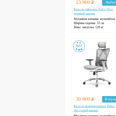
23 900
Р
Выбра
Кресло офисное Falto Viva
черный каркас
Механизм качания: мультиблок
Ширина сиденья: 53 см
Макс. нагрузка: 120 кг
Подголовник: регулируемый
Материал спинки: сетка
Регулировка высоты
Крестовина: алюминиевая
Цвет: на выбор
30 800
Р
В корз
Кресло компьютерное Falto 
Air серый каркас
Механизм качания: мультиблок