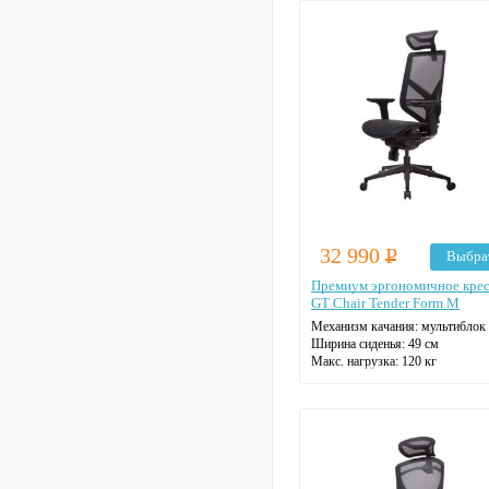
Регулировка высоты
Крестовина: стальная
Цвет: черный
32 990
Р
Выбра
Премиум эргономичное кре
GT Chair Tender Form M
Механизм качания: мультиблок
Ширина сиденья: 49 см
Макс. нагрузка: 120 кг
Подголовник: регулируемый
Материал спинки: сетка
Регулировка высоты
Крестовина: металлическая
Цвет: на выбор