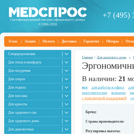
+7 (495) 
Сертифицированный магазин официального дилера
© 2006-2026
О нас
Акции
Оплата
Доставка
Гарантия
Обзоры
Отз
Спецпредложения
Главная
|
Для здорового дома
→
Для тепла и комфорта
Эргономичны
Для похудения
В наличии:
21
мо
Для спорта
все
для работы в офисе
для
Для отдыха
анатомические
кожаные
мя
Для массажа
с поясничной поддержкой
с
Для красоты
Бренд:
Для здорового сна
Для здорового дома
Страна производителя:
Для диагностики
Регулировка высоты: