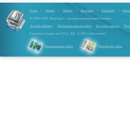
О нас
|
Акции
|
Оплата
|
Доставка
|
Гарантия
|
Отзы
© 2006-2026. МедСпрос - продажа медицинской техники
Личный кабинет
Мобильная версия сайта
Договор-оферта
Пол
Страница создана за 0.312 с, БД - 0.204 с (new server)
Продвижение сайта
Разработка сайта