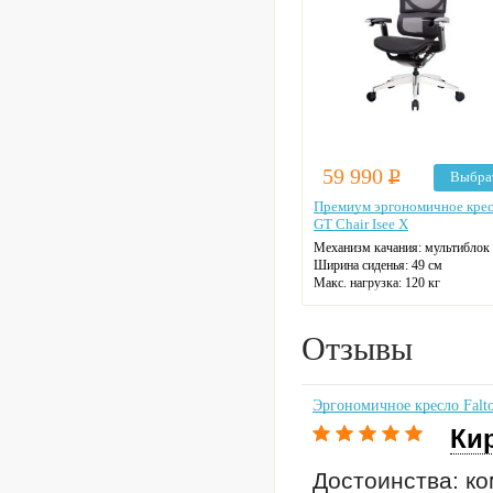
59 990
Р
Выбра
Премиум эргономичное кре
GT Chair Isee X
Механизм качания: мультиблок
Ширина сиденья: 49 см
Макс. нагрузка: 120 кг
Подголовник: регулируемый
Материал спинки: сетка
Регулировка высоты
Отзывы
Крестовина: пятилучевая
Цвет: на выбор
Эргономичное кресло Falto
Ки
Достоинства: ко