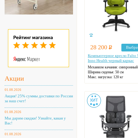
🏆
28 200
Р
Выбра
Компьютерное кресло Falto 
Inno Health черный каркас
Механизм качания: синхронный
Ширина сиденья: 50 см
Акции
Макс. нагрузка: 120 кг
Подголовник: регулируемый
Материал спинки: ткань
01.08.2026
Регулировка высоты: газлифт
Акция! 25% суммы доставки по России
Крестовина: пластиковая
за наш счет!
Цвет: на выбор
01.08.2026
Мы дарим скидки! Узнайте, какая у
Вас!
01.08.2026