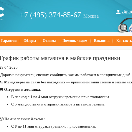
Личн
+7 (495) 374-85-67
Москва
ра
Гарантия
Обзоры
Отзывы
Помощь людям
Вакансии
Контакт
График работы магазина в майские праздники
29.04.2025
Дорогие покупатели, спешим сообщить, как мы работаем в праздничные дни!
📞
Менеджеры на связи без выходных
— принимаем ваши звонки и заказы ка
🚚
Отгрузки и доставка
:
В период с
1 по 4 мая
отгрузки временно приостановлены.
С 5 мая
доставки и отправки заказов в штатном режиме.
📦
По аналогичной схеме:
С 8 по 11 мая
отгрузки временно приостановлены.