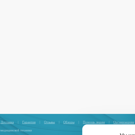
Доставка
|
Гарантия
|
Отзывы
|
Обзоры
|
Помощь людям
|
Организациям
 медицинской техники