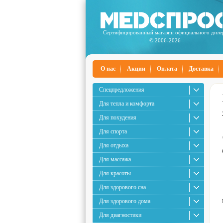
Сертифицированный магазин официального диле
© 2006-2026
О нас
Акции
Оплата
Доставка
Спецпредложения
Для тепла и комфорта
Для похудения
Для спорта
Для отдыха
Для массажа
Для красоты
Для здорового сна
Для здорового дома
Для диагностики