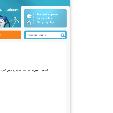
ый кабинет
В вашей корзине
Товаров:
0
шт.
На сумму:
0
р.
ы
ждый день, включая праздничные!