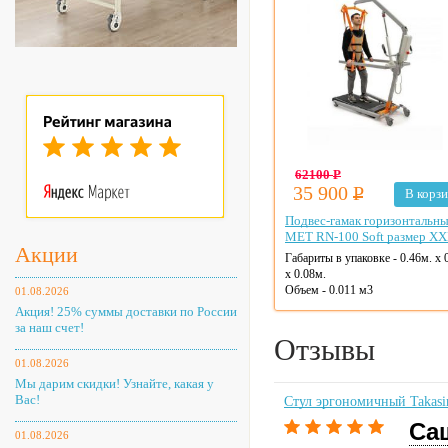
62100
Р
35 900
Р
В корз
Подвес-гамак горизонтальн
MET RN-100 Soft размер X
Акции
Габариты в упаковке - 0.46м. x 
x 0.08м.
Объем - 0.011 м3
01.08.2026
Акция! 25% суммы доставки по России
за наш счет!
Отзывы
01.08.2026
Мы дарим скидки! Узнайте, какая у
Вас!
Стул эргономичный Takasi
Са
01.08.2026