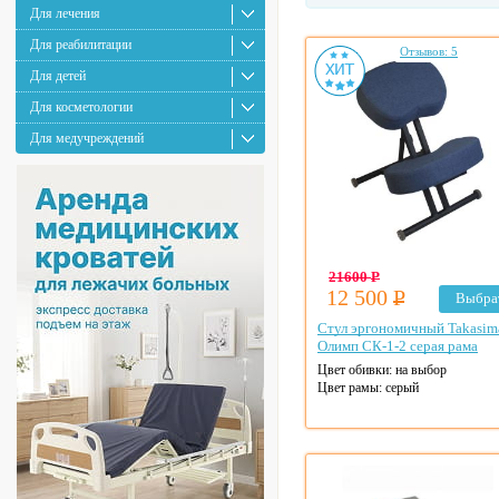
Для лечения
Для реабилитации
Отзывов: 5
Для детей
Для косметологии
Для медучреждений
21600
Р
12 500
Р
Выбра
Стул эргономичный Takasim
Олимп СК-1-2 серая рама
Цвет обивки: на выбор
Цвет рамы: серый