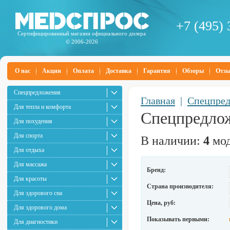
+7 (495) 
Сертифицированный магазин официального дилера
© 2006-2026
О нас
Акции
Оплата
Доставка
Гарантия
Обзоры
Отз
Спецпредложения
Главная
|
Спецпре
Для тепла и комфорта
Спецпредло
Для похудения
Для спорта
В наличии:
4
мод
Для отдыха
Для массажа
Бренд:
Для красоты
Страна производителя:
Для здорового сна
Цена, руб:
Для здорового дома
Показывать первыми:
Для диагностики