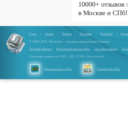
10000+ отзывов 
в Москве и СПб!
О нас
|
Акции
|
Оплата
|
Доставка
|
Гарантия
|
Отзы
© 2006-2026. МедСпрос - продажа медицинской техники
Личный кабинет
Мобильная версия сайта
Договор-оферта
Пол
Страница создана за 0.183 с, БД - 0.104 с (new server)
Продвижение сайта
Разработка сайта