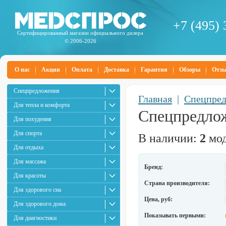
+7 (495) 
Сертифицированный магазин официального дилера
© 2006-2026
О нас
Акции
Оплата
Доставка
Гарантия
Обзоры
Отз
Спецпредложения
Главная
|
Спецпре
Для тепла и комфорта
Спецпредло
Для похудения
Для спорта
В наличии:
2
мод
Для отдыха
Для массажа
Бренд:
Для красоты
Страна производителя:
Для здорового сна
Цена, руб:
Для здорового дома
Показывать первыми:
Для диагностики