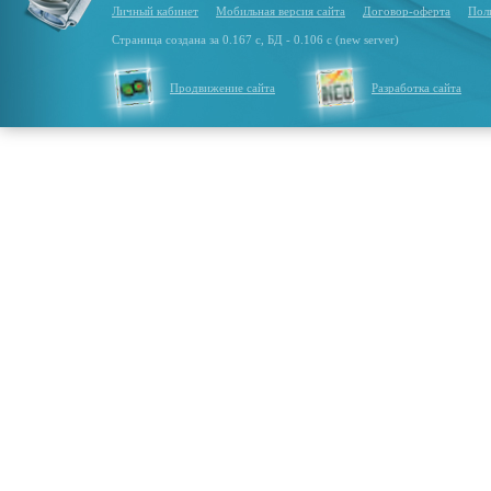
Личный кабинет
Мобильная версия сайта
Договор-оферта
Пол
Страница создана за 0.167 с, БД - 0.106 с (new server)
Продвижение сайта
Разработка сайта