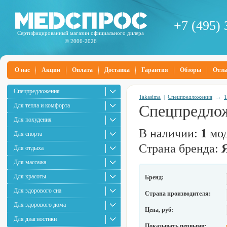
+7 (495) 
Сертифицированный магазин официального дилера
© 2006-2026
О нас
Акции
Оплата
Доставка
Гарантия
Обзоры
Отз
Спецпредложения
Takasima
|
Спецпредложения
→
T
Для тепла и комфорта
Спецпредлож
Для похудения
В наличии:
1
мод
Для спорта
Страна бренда:
Для отдыха
Для массажа
Для красоты
Бренд:
Для здорового сна
Страна производителя:
Для здорового дома
Цена, руб:
Для диагностики
Показывать первыми: