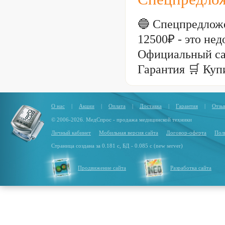
🔵 Спецпредложе
12500₽ - это н
Официальный са
Гарантия 🛒 Куп
О нас
|
Акции
|
Оплата
|
Доставка
|
Гарантия
|
Отзы
© 2006-2026. МедСпрос - продажа медицинской техники
Личный кабинет
Мобильная версия сайта
Договор-оферта
Пол
Страница создана за 0.181 с, БД - 0.085 с (new server)
Продвижение сайта
Разработка сайта