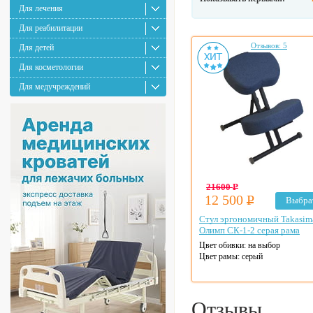
Для лечения
Для реабилитации
Отзывов: 5
Для детей
Для косметологии
Для медучреждений
21600
Р
12 500
Р
Выбра
Стул эргономичный Takasim
Олимп СК-1-2 серая рама
Цвет обивки: на выбор
Цвет рамы: серый
Отзывы