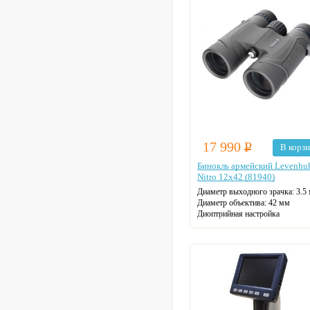
17 990
Р
В корз
Бинокль армейский Levenhu
Nitro 12x42 (81940)
Диаметр выходного зрачка: 3.5
Диаметр объектива: 42 мм
Диоптрийная настройка
Материал корпуса: пластик
Материал оптики: BaK-4
Поле зрения на удалении 1000 м
Тип призмы: roof
Макс. увеличение: 12
Цвет: черный