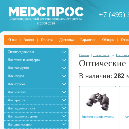
+7 (495) 
Сертифицированный магазин официального дилера
© 2006-2026
О нас
Акции
Оплата
Доставка
Гарантия
Обзоры
Отз
Спецпредложения
Главная
|
Для отдыха
→
Оптичес
Для тепла и комфорта
Оптические 
Для похудения
В наличии:
282
м
Для спорта
Для отдыха
Для массажа
Для красоты
Для здорового сна
Для здорового дома
Бинокли и монокуляры
Ас
Для диагностики