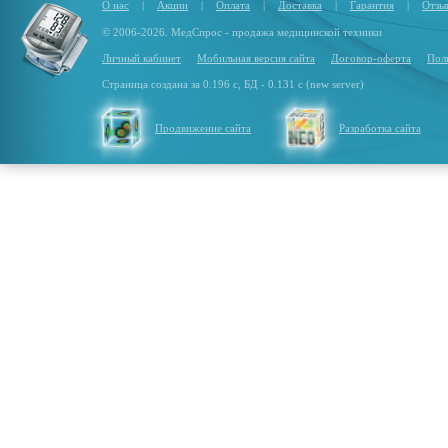
О нас
|
Акции
|
Оплата
|
Доставка
|
Гарантия
|
Отзы
© 2006-2026. МедСпрос - продажа медицинской техники
Личный кабинет
Мобильная версия сайта
Договор-оферта
Пол
Страница создана за 0.196 с, БД - 0.131 с (new server)
Продвижение сайта
Разработка сайта