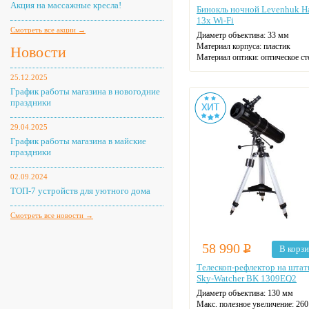
Акция на массажные кресла!
Бинокль ночной Levenhuk H
13x Wi-Fi
Смотреть все акции →
Диаметр объектива: 33 мм
Материал корпуса: пластик
Новости
Материал оптики: оптическое ст
Поле зрения на удалении 1000 м
25.12.2025
м
Макс. увеличение: 13
График работы магазина в новогодние
Цвет: черный
праздники
29.04.2025
График работы магазина в майские
праздники
02.09.2024
ТОП-7 устройств для уютного дома
Смотреть все новости →
58 990
Р
В корз
Телескоп-рефлектор на штат
Sky-Watcher BK 1309EQ2
Диаметр объектива: 130 мм
Макс. полезное увеличение: 260