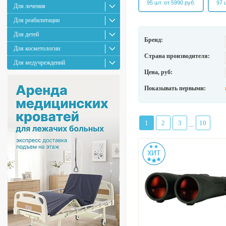
95 шт. от 5990 руб.
97 
Для лечения
Для реабилитации
Для детей
Бренд:
Для косметологии
Страна производителя:
Для медучреждений
Цена, руб:
Показывать первыми:
1
2
3
10
...