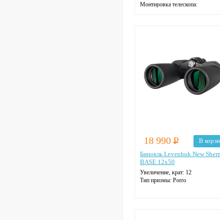
Монтировка телескопа:
экваториальная
Фокусное расстояние: 90 см
18 990
Р
В корз
Бинокль Levenhuk New Sher
BASE 12x50
Увеличение, крат:
12
Тип призмы:
Porro