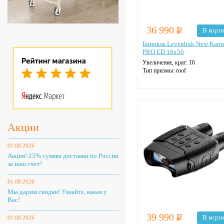
36 990
Р
В корз
Бинокль Levenhuk New Karm
PRO ED 16x50
Увеличение, крат:
16
Тип призмы:
roof
Акции
01.08.2026
Акция! 25% суммы доставки по России
за наш счет!
01.08.2026
Мы дарим скидки! Узнайте, какая у
Вас!
39 990
Р
В корз
01.08.2026