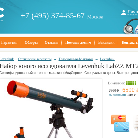
Личн
+7 (495) 374-85-67
Москва
ра
Гарантия
Обзоры
Отзывы
Помощь людям
Вакансии
Контакт
Levenhuk
|
Оптические телескопы
→
Телескопы-рефракторы
→
Levenhuk
Набор юного исследователя Levenhuk LabZZ MT2
Сертифицированный интернет-магазин «МедСпрос». Специальные цены. Быстрая дост
В наличии
:
6590
7700
Р
вы экономите
1110
Р