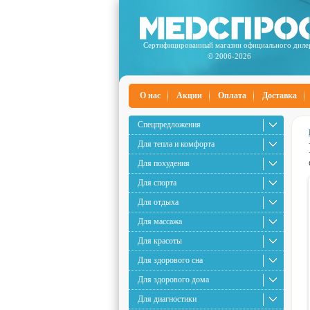
Сертифицированный магазин официального диле
© 2006-2026
О нас
Акции
Оплата
Доставка
Спецпредложения
Для тепла и комфорта
Для похудения
Для спорта
Для отдыха
Для массажа
Для красоты
Для здорового сна
Для здорового дома
Для диагностики