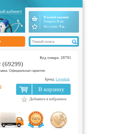
ый кабинет
В вашей корзине
Товаров:
0
шт.
На сумму:
0
р.
ы
Код товара: 28791
 (69299)
авка. Официальная гарантия.
Бренд:
Levenhuk
Р
В корзину
Добавить в избранное