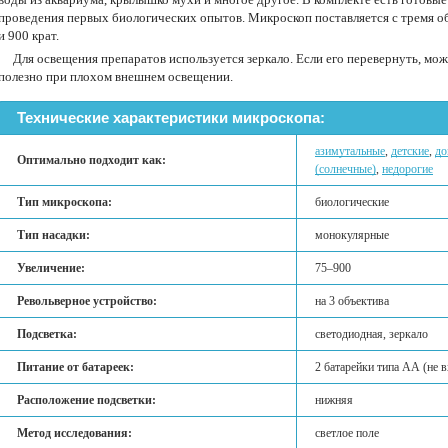
проведения первых биологических опытов. Микроскоп поставляется с тремя об
и 900 крат.
Для освещения препаратов используется зеркало. Если его перевернуть, мо
полезно при плохом внешнем освещении.
Технические характеристики микроскопа:
азимутальные
,
детские
,
до
Оптимально подходит как:
(солнечные)
,
недорогие
Тип микроскопа:
биологические
Тип насадки:
монокулярные
Увеличение:
75–900
Револьверное устройство:
на 3 объектива
Подсветка:
светодиодная, зеркало
Питание от батареек:
2 батарейки типа АА (не 
Расположение подсветки:
нижняя
Метод исследования:
светлое поле