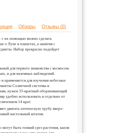
укция
Обзоры
Отзывы (0)
 – с их помощью можно сделать
 о Луне и планетах, а занятия с
едметы. Набор прекрасно подойдет
ьный для первого знакомства с космосом.
ких, и для наземных наблюдений.
е и применяется для изучения небесных
 планеты Солнечной системы и
тами, нужен 35-кратный оборачивающий
ляр удобно использовать и отдельно от
еличением 14 крат.
ляет двигать оптическую трубу вверх-
йчивый настольный штатив.
могут быть тонкий срез растения, капля
 препараты и все, что нужно для