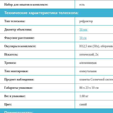
Набор для опытов в комплекте:
есть
Технические характеристики телескопа:
Тип телескопа:
рефрактор
Диаметр объектива:
50 мм
Фокусное расстояние:
50 см
Окуляры в комплекте:
H12,5 мм (50x), оборачи
Искатель:
оптический, 2x
Тренога:
алюминиевая
Тип монтировки:
азимутальная
Предмет наблюдения:
планеты Солнечной систе
Габариты упаковки:
86 x 23 x 10 см
Вес в упаковке:
1.68 кг
Цвет:
синий
Преимущества: