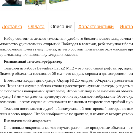
Доставка
Оплата
Описание
Характеристики
Инстр
Набор состоит из легкого телескопа и удобного биологического микроскопа
множество удивительных открытий. Наблюдая в телескоп, ребенок узнает больше
микроскопом помогут ему понять, из чего состоят привычные окружающие пр
дошкольнику или школьнику младших классов.
Компактный телескоп-рефрактор
Телескоп из набора Levenhuk LabZZ MT2 – это небольшой рефрактор, идеал
Диаметр объектива составляет 50 мм – это модель хороша и для астрономичес
В комплект входят два окуляра. Окуляр H12,5 мм дает 50-кратное увеличени
тел. Через этот окуляр ребенок сможет рассмотреть лунные кратеры, увидеть
полюбоваться панорамами ярких звезд. Чтобы наблюдать за наземными объек
окуляр 18 мм – он дает неперевернутое и не зеркальное изображение. Этот оку
телескопа – в этом случае он становится карманным микроскопом-трубкой с ув
Телескоп поставляется с удобной азимутальной монтировкой, которая позво
вниз и влево-вправо. Чтобы изображение не дрожало, в комплект входит усто
Биологический микроскоп
С помощью микроскопа можно изучать различные прозрачные объекты – это 
воды из аквариума, крылышко мухи и многое другое. В комплекте есть готовые