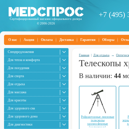
+7 (495) 
Сертифицированный магазин официального дилера
© 2006-2026
О нас
Акции
Оплата
Доставка
Гарантия
Обзоры
Отз
Спецпредложения
Главная
|
Для отдыха
→
Оптичес
Для тепла и комфорта
Телескопы х
Для похудения
В наличии:
44
мо
Для спорта
Для отдыха
Для массажа
Для красоты
Для здорового сна
Для здорового дома
Рефракторные линзовые
телескопы
зерк
хромосферные
х
Для диагностики
(солнечные)