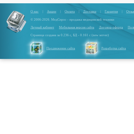
О нас
|
Акции
|
Оплата
|
Доставка
|
Гарантия
|
Отзы
© 2006-2026. МедСпрос - продажа медицинской техники
Личный кабинет
Мобильная версия сайта
Договор-оферта
Пол
Страница создана за 0.236 с, БД - 0.161 с (new server)
Продвижение сайта
Разработка сайта