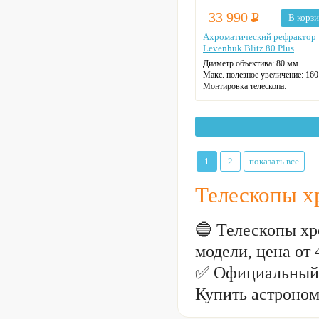
33 990
Р
В корз
Ахроматический рефрактор
Levenhuk Blitz 80 Plus
Диаметр объектива: 80 мм
Макс. полезное увеличение: 160
Монтировка телескопа:
экваториальная
Фокусное расстояние: 90 см
1
2
показать все
Телескопы х
🔵 Телескопы хр
модели, цена от
✅ Официальный 
Купить астроном