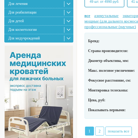
49 шт. от 4990 руб.
41 ш
Для лечения
Для реабилитации
все
азимутальные
экватор
Для детей
мощные (для дальнего космоса
профессиональные (научные)
Для косметологии
Для медучреждений
Бренд:
Страна производителя:
Диаметр объектива, мм:
Макс. полезное увеличение:
Фокусное расстояние, см:
Монтировка телескопа:
Цена, руб:
Показывать первыми:
1
2
показать все