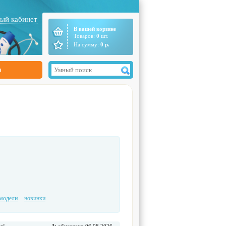
ый кабинет
В вашей корзине
Товаров:
0
шт.
На сумму:
0
р.
ы
модели
новинки