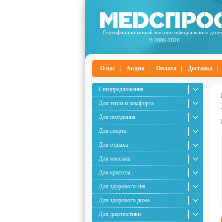
Сертифицированный магазин официального диле
© 2006-2026
О нас
Акции
Оплата
Доставка
Спецпредложения
Для тепла и комфорта
Для похудения
Для спорта
Для отдыха
Для массажа
Для красоты
Для здорового сна
Для здорового дома
Для диагностики