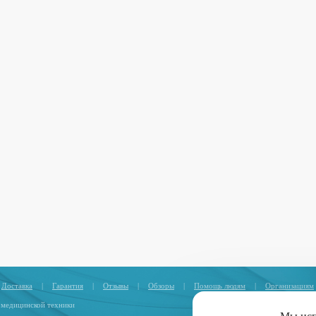
Доставка
|
Гарантия
|
Отзывы
|
Обзоры
|
Помощь людям
|
Организациям
 медицинской техники