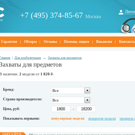
Личн
+7 (495) 374-85-67
Москва
ра
Гарантия
Обзоры
Отзывы
Помощь людям
Вакансии
Контакт
Главная
|
Для реабилитации
→
Захваты для предметов
Захваты для предметов
В наличии:
2
модели от
1 820
Р
.
Бренд:
Все
Страна производителя:
Все
Цена, руб:
-
Показывать первыми:
популярные модели
недорогие модели
премиум-
ЧИТАЙТЕ