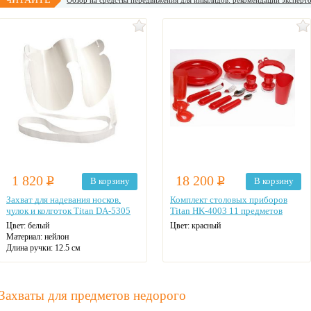
Обзор на средства передвижения для инвалидов: рекомендации эксперто
1 820
Р
18 200
Р
В корзину
В корзину
Захват для надевания носков,
Комплект столовых приборов
чулок и колготок Titan DA-5305
Titan HK-4003 11 предметов
Цвет:
белый
Цвет:
красный
Материал:
нейлон
Длина ручки:
12.5 см
Захваты для предметов недорого