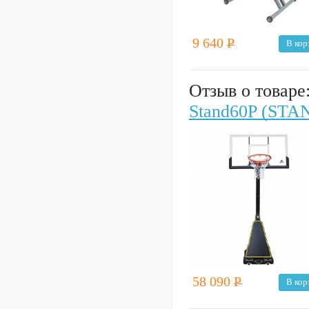
9 640
Р
В кор
Отзыв о товаре
Stand60P (STA
58 090
Р
В кор