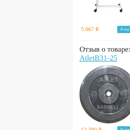
5 067
Р
В кор
Отзыв о товаре
AtletB31-25
13 390
Р
В кор