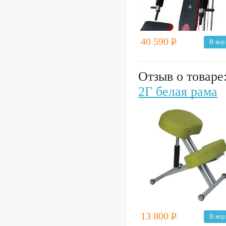
40 590
Р
В кор
Отзыв о товаре
2Г белая рама
13 800
Р
В кор