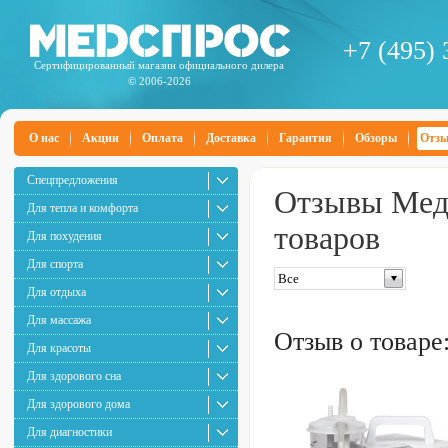
+7 (495) 
Сертифицированный магазин официального дилера
© 2006-2026
О нас
Акции
Оплата
Доставка
Гарантия
Обзоры
Отз
Спецпредложения
Отзывы Медс
Для тепла и комфорта
товаров
Для похудения
Для спорта
Все
Для отдыха
Для массажа
Отзыв о товаре
Для красоты
Для здорового сна
Для здорового дома
Для диагностики