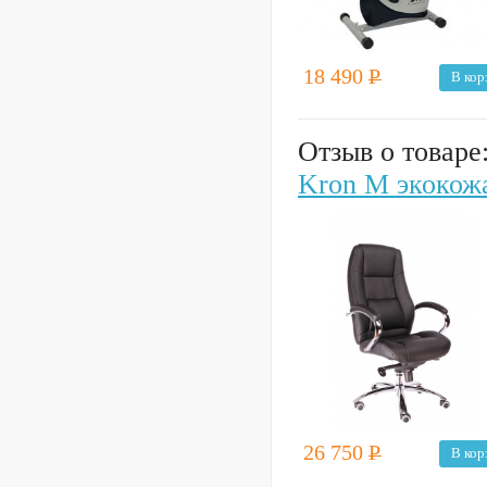
18 490
Р
В кор
Отзыв о товаре
Kron M экокож
26 750
Р
В кор