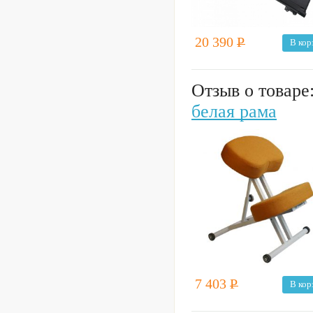
20 390
Р
В кор
Отзыв о товаре
белая рама
7 403
Р
В кор