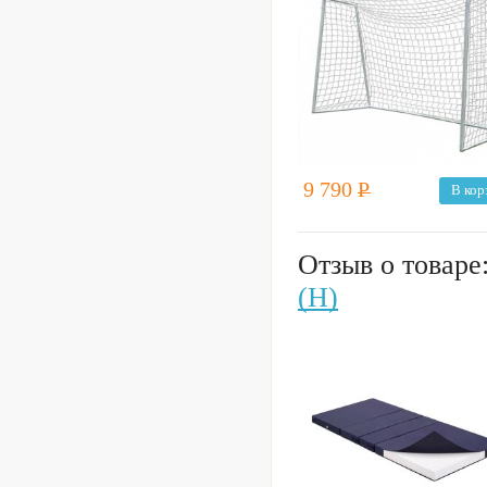
9 790
Р
В кор
Отзыв о товаре
(Н)