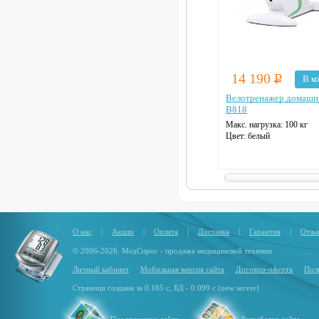
14 190
Р
В к
Велотренажер домашн
B818
Макс. нагрузка: 100 кг
Цвет: белый
О нас
|
Акции
|
Оплата
|
Доставка
|
Гарантия
|
Отзы
© 2006-2026. МедСпрос - продажа медицинской техники
Личный кабинет
Мобильная версия сайта
Договор-оферта
Пол
Страница создана за 0.165 с, БД - 0.099 с (new server)