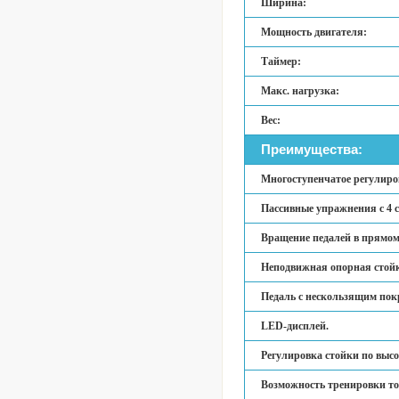
Ширина:
Мощность двигателя:
Таймер:
Макс. нагрузка:
Вес:
Преимущества:
Многоступенчатое регулиров
Пассивные упражнения с 4 
Вращение педалей в прямом
Неподвижная опорная стойк
Педаль с нескользящим пок
LED-дисплей.
Регулировка стойки по высо
Возможность тренировки тол