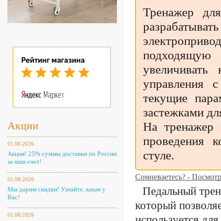
Тренажер для
разрабаты
электроприв
подходящую 
увеличивать 
управления с
текущие пара
застежками дл
Акции
На тренажер 
проведения к
01.08.2026
стуле.
Акция! 25% суммы доставки по России
за наш счет!
Сомневаетесь? - Посмот
01.08.2026
Педальный трен
Мы дарим скидки! Узнайте, какая у
Вас!
который позволяе
01.08.2026
используется для