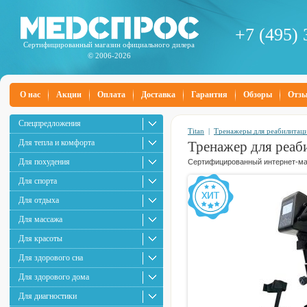
+7 (495) 
Сертифицированный магазин официального дилера
© 2006-2026
О нас
Акции
Оплата
Доставка
Гарантия
Обзоры
Отз
Спецпредложения
Titan
|
Тренажеры для реабилитац
Для тепла и комфорта
Тренажер для реаб
Для похудения
Сертифицированный интернет-маг
Для спорта
Для отдыха
Для массажа
Для красоты
Для здорового сна
Для здорового дома
Для диагностики