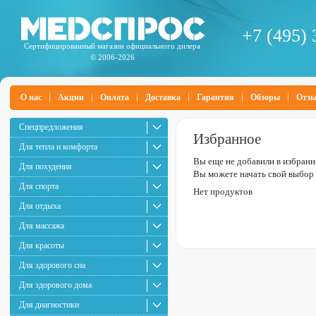
+7 (495) 
Сертифицированный магазин официального дилера
© 2006-2026
О нас
Акции
Оплата
Доставка
Гарантия
Обзоры
Отз
Спецпредложения
Избранное
Для тепла и комфорта
Вы еще не добавили в избранн
Для похудения
Вы можете начать свой выбор
Для спорта
Нет продуктов
Для отдыха
Для массажа
Для красоты
Для здорового сна
Для здорового дома
Для диагностики