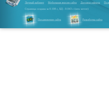
Личный кабинет
Мобильная версия сайта
Договор-оферта
Пол
Страница создана за 0.108 с, БД - 0.043 с (new server)
Продвижение сайта
Разработка сайта