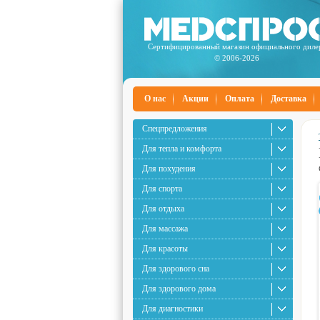
Сертифицированный магазин официального диле
© 2006-2026
О нас
Акции
Оплата
Доставка
Спецпредложения
Для тепла и комфорта
Для похудения
Для спорта
Для отдыха
Для массажа
Для красоты
Для здорового сна
Для здорового дома
Для диагностики