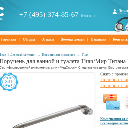
Личн
+7 (495) 374-85-67
Москва
ра
Гарантия
Обзоры
Отзывы
Помощь людям
Вакансии
Контакт
Titan
|
Для реабилитации
→
Поручни для инвалидов
→
Titan
Поручень для ванной и туалета Titan/Мир Титана 
Сертифицированный интернет-магазин «МедСпрос». Специальные цены. Быстрая дост
Снято с произв
Подобрать а
Подобрать а
Компенсация от 
Все товары серт