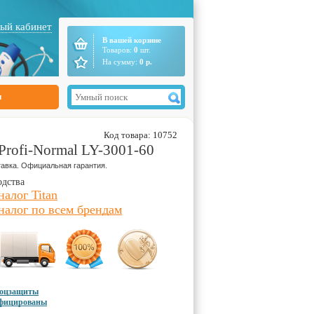
ый кабинет
В вашей корзине
Товаров:
0
шт.
На сумму:
0
р.
ы
Код товара: 10752
Profi-Normal LY-3001-60
авка. Официальная гарантия.
одства
налог Titan
налог по всем брендам
соцзащиты
ифицированы