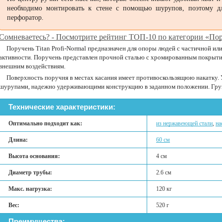
необходимо монтировать к стене с помощью шурупов, поэтому дл
перфоратор.
Сомневаетесь? - Посмотрите рейтинг ТОП-10 по категории «По
Поручень Titan Profi-Normal предназначен для опоры людей с частичной ил
активности. Поручень представлен прочной сталью с хромированным покрытие
внешним воздействиям.
Поверхность поручня в местах касания имеет противоскользящюю накатку. 
шурупами, надежно удерживающими конструкцию в заданном положении. Грузо
Технические характеристики:
Оптимально подходит как:
из нержавеющей стали
,
на
Длина:
60 см
Высота основания:
4 см
Диаметр трубы:
2.6 см
Макс. нагрузка:
120 кг
Вес:
520 г
Преимущества: