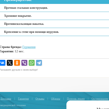
Прочная стальная конструкция.
Хромовое покрытие.
Противоскользящая накатка.
Крепление к стене при помощи шурупов.
Страна бренда:
Германия
Гарантия:
12 мес.
Расскажите друзьям о своем выборе!
Доставка
|
Гарантия
|
Отзывы
|
Обзоры
|
Помощь людям
|
Организациям
 медицинской техники