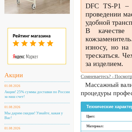
DFC TS-P1 – 
проведении ма
удобной трансп
В качестве 
кожзаменитель
износу, но на
трескаться. Ч
за изделием.
Акции
Сомневаетесь? - Посмот
Массажный валик
01.08.2026
процедуры профес
Акция! 25% суммы доставки по России
за наш счет!
Технические характе
01.08.2026
Мы дарим скидки! Узнайте, какая у
Цвет:
Вас!
Материал:
01.08.2026