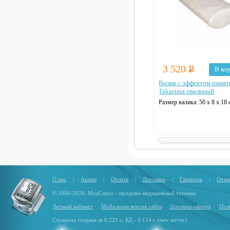
3 520
Р
В ко
Валик с эффектом памят
Takasima овальный
Размер валика:
50 х 8 х 18
О нас
|
Акции
|
Оплата
|
Доставка
|
Гарантия
|
Отзы
© 2006-2026. МедСпрос - продажа медицинской техники
Личный кабинет
Мобильная версия сайта
Договор-оферта
Пол
Страница создана за 0.221 с, БД - 0.114 с (new server)