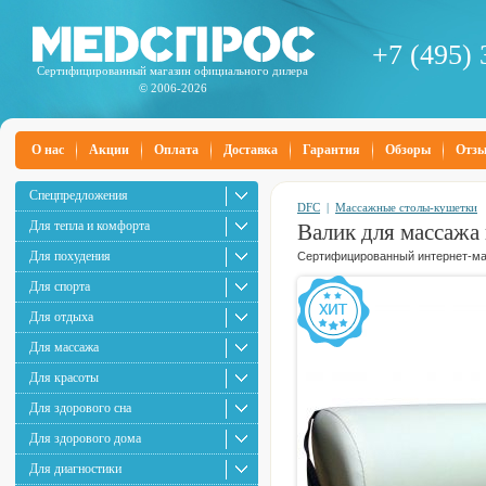
+7 (495) 
Сертифицированный магазин официального дилера
© 2006-2026
О нас
Акции
Оплата
Доставка
Гарантия
Обзоры
Отз
Спецпредложения
DFC
|
Массажные столы-кушетки
Для тепла и комфорта
Валик для массажа
Для похудения
Сертифицированный интернет-маг
Для спорта
Для отдыха
Для массажа
Для красоты
Для здорового сна
Для здорового дома
Для диагностики