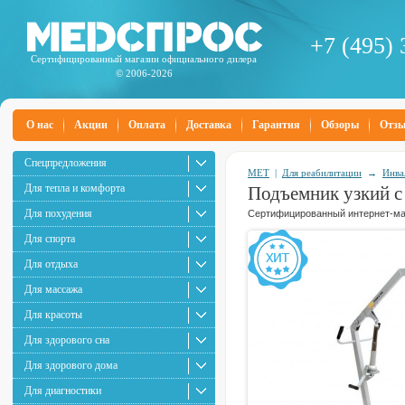
+7 (495) 
Сертифицированный магазин официального дилера
© 2006-2026
О нас
Акции
Оплата
Доставка
Гарантия
Обзоры
Отз
Спецпредложения
MET
|
Для реабилитации
→
Инва
Для тепла и комфорта
Подъемник узкий с
Для похудения
Сертифицированный интернет-маг
Для спорта
Для отдыха
Для массажа
Для красоты
Для здорового сна
Для здорового дома
Для диагностики