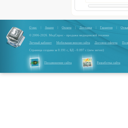
О нас
|
Акции
|
Оплата
|
Доставка
|
Гарантия
|
Отзы
© 2006-2026. МедСпрос - продажа медицинской техники
Личный кабинет
Мобильная версия сайта
Договор-оферта
Пол
Страница создана за 0.191 с, БД - 0.097 с (new server)
Продвижение сайта
Разработка сайта