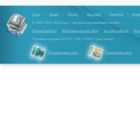
О нас
|
Акции
|
Оплата
|
Доставка
|
Гарантия
|
Отзы
© 2006-2026. МедСпрос - продажа медицинской техники
Личный кабинет
Мобильная версия сайта
Договор-оферта
Пол
Страница создана за 0.143 с, БД - 0.068 с (new server)
Продвижение сайта
Разработка сайта