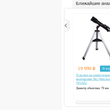
Ближайшие ана
19 990
Р
В ко
Телескоп на азимутальн
монтировке Sky-Watche
705AZ2
Диаметр объектива: 70 мм
Макс. полезное увеличение
Монтировка телескопа:
азимутальная
Фокусное расстояние: 50 с