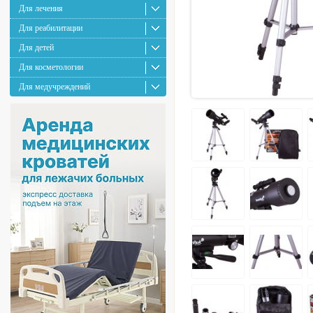
Для лечения
Для реабилитации
Для детей
Для косметологии
Для медучреждений