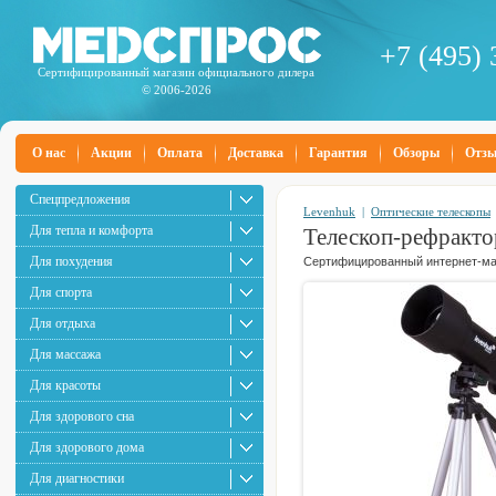
+7 (495) 
Сертифицированный магазин официального дилера
© 2006-2026
О нас
Акции
Оплата
Доставка
Гарантия
Обзоры
Отз
Спецпредложения
Levenhuk
|
Оптические телескопы
Для тепла и комфорта
Телескоп-рефрактор
Для похудения
Сертифицированный интернет-маг
Для спорта
Для отдыха
Для массажа
Для красоты
Для здорового сна
Для здорового дома
Для диагностики