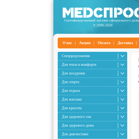
Сертифицированный магазин официального диле
© 2006-2026
О нас
Акции
Оплата
Доставка
Спецпредложения
Для тепла и комфорта
Для похудения
Для спорта
Для отдыха
Для массажа
Для красоты
Для здорового сна
Для здорового дома
Для диагностики