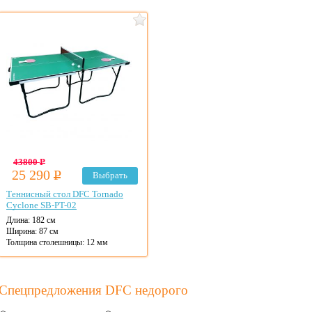
43800
Р
25 290
Р
Выбрать
Теннисный стол DFC Tornado
Cyclone SB-PT-02
Длина: 182 см
Ширина: 87 см
Толщина столешницы: 12 мм
Материал столешницы: МДФ
Цвет: на выбор
Спецпредложения DFC недорого