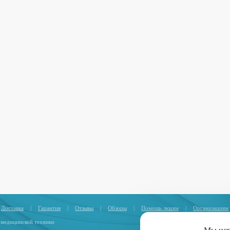
Доставка
|
Гарантия
|
Отзывы
|
Обзоры
|
Помощь людям
|
Организациям
 медицинской техники