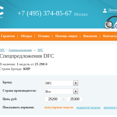
Личн
+7 (495) 374-85-67
Москва
ра
Гарантия
Обзоры
Отзывы
Помощь людям
Вакансии
Контакт
DFC
|
Спецпредложения
→
DFC
Спецпредложения DFC
В наличии:
1
модель от
25 290
Р
.
Страна бренда:
КНР
Бренд:
DFC
Страна производителя:
Все
Цена, руб:
-
Показывать первыми:
популярные модели
недорогие модели
премиум-