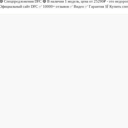
🔵 Спецпредложения DFC 🔵 В наличии 1 модель, цена от 25290₽ - это недо
Официальный сайт DFC ✅ 10000+ отзывов ✅ Видео ✅ Гарантия 🛒 Купить спе