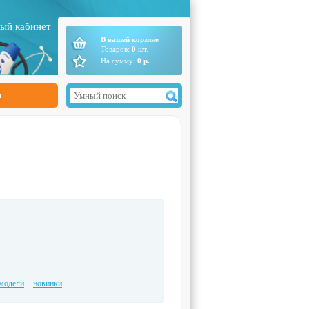
ый кабинет
В вашей корзине
Товаров:
0
шт.
На сумму:
0
р.
ы
модели
новинки