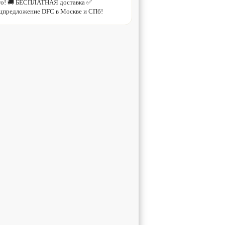
рого! 🚚 БЕСПЛАТНАЯ доставка ✅
цпредложение DFC в Москве и СПб!