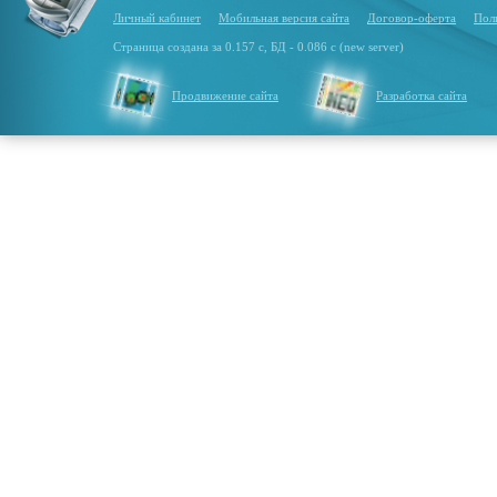
Личный кабинет
Мобильная версия сайта
Договор-оферта
Пол
Страница создана за 0.157 с, БД - 0.086 с (new server)
Продвижение сайта
Разработка сайта