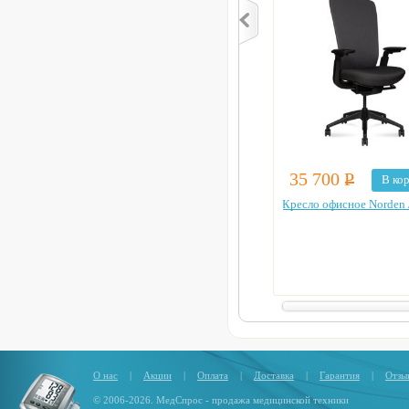
35 700
Р
В ко
Кресло офисное Norden 
О нас
|
Акции
|
Оплата
|
Доставка
|
Гарантия
|
Отзы
© 2006-2026. МедСпрос - продажа медицинской техники