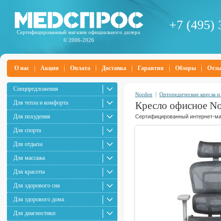
+7 (495) 
Сертифицированный магазин официального дилера
© 2006-2026
О нас
Акции
Оплата
Доставка
Гарантия
Обзоры
Отз
Спецпредложения
Norden
|
Ортопедические кресла и
Для тепла и комфорта
Кресло офисное No
Для похудения
Сертифицированный интернет-маг
Для спорта
Для отдыха
Для массажа
Для красоты
Для здорового сна
Для здорового дома
Для диагностики