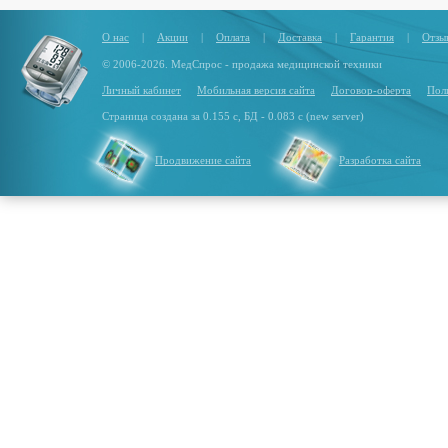
О нас
|
Акции
|
Оплата
|
Доставка
|
Гарантия
|
Отзы
© 2006-2026. МедСпрос - продажа медицинской техники
Личный кабинет
Мобильная версия сайта
Договор-оферта
Пол
Страница создана за 0.155 с, БД - 0.083 с (new server)
Продвижение сайта
Разработка сайта