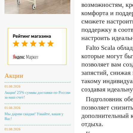
возможностям, кре
комфорта и подде
сможете настроит
поддержку в соот
настроить идеаль
Falto Scala обл
которые могут бы
позволяет вам со
запястий, снижая
Акции
такому индивидуа
01.08.2026
создавая идеальн
Акция! 25% суммы доставки по России
за наш счет!
Подголовник обе
позволяет снизить
01.08.2026
Мы дарим скидки! Узнайте, какая у
дополнительный к
Вас!
отдыха.
01.08.2026