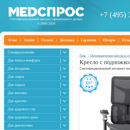
+7 (495) 
Сертифицированный магазин официального дилера
© 2006-2026
О нас
Акции
Оплата
Доставка
Гарантия
Обзоры
Отз
Спецпредложения
Falto
|
Ортопедические кресла и ст
Для тепла и комфорта
Кресло с подножкой
Для похудения
Сертифицированный интернет-маг
Для спорта
Для отдыха
Для массажа
Для красоты
Для здорового сна
Для здорового дома
Для диагностики