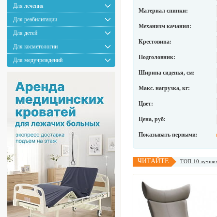
Для лечения
Материал спинки:
Для реабилитации
Механизм качания:
Для детей
Крестовина:
Для косметологии
Подголовник:
Для медучреждений
Ширина сиденья, см:
Макс. нагрузка, кг:
Цвет:
Цена, руб:
Показывать первыми:
ЧИТАЙТЕ
ТОП-10 лучших 