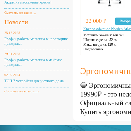
Акция на массажные кресла!
Смотреть все акции →
22 000
Р
Новости
Выбра
Кресло офисное Norden Atla
25.12.2025
Механизм качания: топ ган
График работы магазина в новогодние
Ширина сиденья: 52 см
праздники
Макс. нагрузка: 120 кг
Подголовник
Материал спинки: экокожа
29.04.2025
Регулировка высоты
График работы магазина в майские
Крестовина: металлическая
праздники
Цвет: на выбор
Эргономичны
02.09.2024
ТОП-7 устройств для уютного дома
🔵 Эргономичные
Смотреть все новости →
19990₽ - это н
Официальный са
Купить эргономи