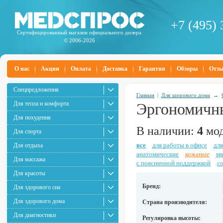
+7 (495) 
Сертифицированный магазин официального дилера
© 2006-2026
О нас
Акции
Оплата
Доставка
Гарантия
Обзоры
Отз
Спецпредложения
Главная
|
Для здорового дома
→
Для тепла и комфорта
Эргономичн
Для похудения
В наличии:
4
мод
Для спорта
все
для работы в офисе
для
Для отдыха
анатомические
кожаные
мя
Для массажа
с поясничной поддержкой
с
Для красоты
Бренд:
Для здорового сна
Для здорового дома
Страна производителя:
Для диагностики
Регулировка высоты: