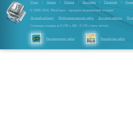
О нас
|
Акции
|
Оплата
|
Доставка
|
Гарантия
|
Отзы
© 2006-2026. МедСпрос - продажа медицинской техники
Личный кабинет
Мобильная версия сайта
Договор-оферта
Пол
Страница создана за 0.259 с, БД - 0.150 с (new server)
Продвижение сайта
Разработка сайта