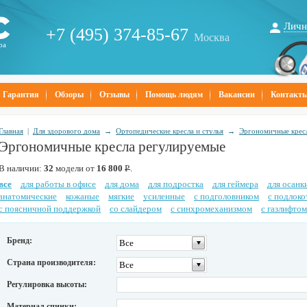
Личн
+7 (495) 374-85-67
Москва
ра
Гарантия
Обзоры
Отзывы
Помощь людям
Вакансии
Контакт
Главная
|
Для здорового дома
→
Ортопедические кресла и стулья
→
Эргономичные крес
Эргономичные кресла регулируемые
В наличии:
32
модели от
16 800
Р
.
все
для работы в офисе
для дома
для подростка
для геймера
для осанк
анатомические
кожаные
мягкие
усиленные
с подголовником
с подлок
с поясничной поддержкой
со слайдером
с синхромеханизмом
с газлифтом
Бренд:
Все
Страна производителя:
Все
Регулировка высоты:
Материал спинки: