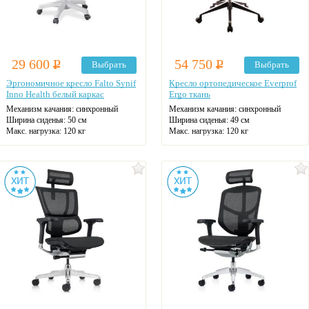
29 600
Р
54 750
Р
Выбрать
Выбрать
Эргономичное кресло Falto Synif
Кресло ортопедическое Everprof
Inno Health белый каркас
Ergo ткань
Механизм качания: синхронный
Механизм качания: синхронный
Ширина сиденья: 50 см
Ширина сиденья: 49 см
Макс. нагрузка: 120 кг
Макс. нагрузка: 120 кг
Подголовник: регулируемый
Подголовник: регулируемый
Материал спинки: ткань
Материал спинки: ткань
Регулировка высоты: газлифт
Регулировка высоты: газлифт
Крестовина: пластиковая
Крестовина: алюминиевая
Цвет: на выбор
Цвет: на выбор