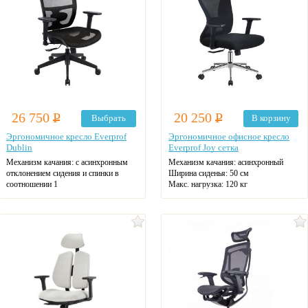
26 750
Р
20 250
Р
Выбрать
В корзину
Эргономичное кресло Everprof
Эргономичное офисное кресло
Dublin
Everprof Joy сетка
Механизм качания: с асинхронным
Механизм качания: асинхронный
отклонением сидения и спинки в
Ширина сиденья: 50 см
соотношении 1
Макс. нагрузка: 120 кг
Ширина сиденья: 49 см
Подголовник: есть
Макс. нагрузка: 120 кг
Материал спинки: сетка
Подголовник
Регулировка высоты
Материал спинки: сетка
Крестовина: стальная
Регулировка высоты
Цвет: черный
Крестовина: пластик
Цвет: на выбор