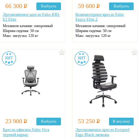
66 300
Р
59 600
Р
Выбрать
Выбрать
Эргономичное кресло Falto IOO-
Компьютерное кресло Falto
E2 Elite
Enjoy Elite 2
Механизм качания: синхронный
Механизм качания: синхронный
Ширина сиденья: 50 см
Ширина сиденья: 50 см
Макс. нагрузка: 120 кг
Макс. нагрузка: 120 кг
Подголовник: регулируемый
Подголовник
Материал спинки: сетка
Материал спинки: сетка
Регулировка высоты: газлифт
Регулировка высоты: газлифт
Крестовина: алюминиевая
Крестовина: алюминиевая
Цвет: на выбор
Цвет: на выбор
23 900
Р
53 250
Р
Выбрать
В корзину
Кресло офисное Falto Viva
Эргономичное кресло Everprof
черный каркас
Ergo Black экокожа