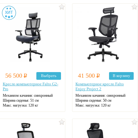
Материал спинки: сетка
Материал спинки: ткань
Регулировка высоты: газлифт
Регулировка высоты
Крестовина: алюминиевая
Крестовина: алюминиевая
Цвет: черный
Цвет: на выбор
56 500
Р
41 500
Р
Выбрать
В корзину
Кресло компьютерное Falto G2-
Компьютерное кресло Falto
Pro
Enjoy Project 2
Механизм качания: синхронный
Механизм качания: синхронный
Ширина сиденья: 51 см
Ширина сиденья: 50 см
Макс. нагрузка: 120 кг
Макс. нагрузка: 120 кг
Подголовник: есть
Подголовник: есть
Материал спинки: сетка
Материал спинки: сетка
Регулировка высоты
Регулировка высоты: газлифт
Крестовина: пластиковая
Крестовина: пластиковая
Цвет: на выбор
Цвет: черный