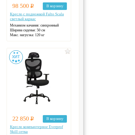
98 500
Р
В корзину
Кресло с подножкой Falto Scala
светлый каркас
Механизм качания: синхронный
Ширина сиденья: 50 см
Макс. нагрузка: 120 кг
Подголовник
Материал спинки: сетка
Регулировка высоты
Крестовина: металлическая
Цвет: белый
22 850
Р
В корзину
Кресло компьютерное Everprof
Skill сетка