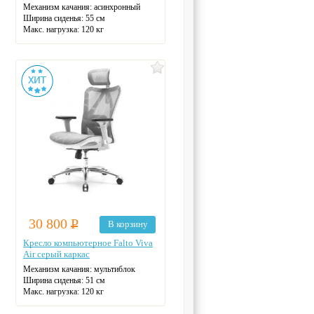
Механизм качания: асинхронный
Ширина сиденья: 55 см
Макс. нагрузка: 120 кг
Подголовник
Материал спинки: сетка
Регулировка высоты
Крестовина: металлическая
Цвет: черный
30 800
Р
В корзину
Кресло компьютерное Falto Viva
Air серый каркас
Механизм качания: мультиблок
Ширина сиденья: 51 см
Макс. нагрузка: 120 кг
Подголовник: регулируемый