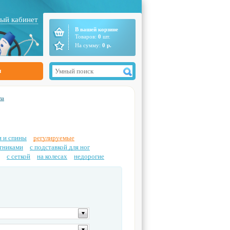
ый кабинет
В вашей корзине
Товаров:
0
шт.
На сумму:
0
р.
ы
ла
и и спины
регулируемые
отниками
с подставкой для ног
с сеткой
на колесах
недорогие