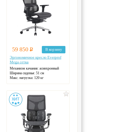
59 850
Р
В корзину
Эргономичное кресло Everprof
Mega сетка
Механизм качания: асинхронный
Ширина сиденья: 51 см
Макс. нагрузка: 120 кг
Подголовник: регулируемый
Материал спинки: сетка
Регулировка высоты: газлифт
Крестовина: алюминиевая
Цвет: черный