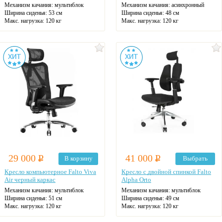
Механизм качания: мультиблок
Механизм качания: асинхронный
Ширина сиденья: 53 см
Ширина сиденья: 48 см
Макс. нагрузка: 120 кг
Макс. нагрузка: 120 кг
Подголовник: регулируемый
Подголовник: регулируемый
Материал спинки: сетка
Материал спинки: экокожа
Регулировка высоты
Регулировка высоты: газлифт
Крестовина: алюминиевая
Крестовина: алюминиевая
Цвет: на выбор
Цвет: черный
29 000
Р
41 000
Р
В корзину
Выбрать
Кресло компьютерное Falto Viva
Кресло с двойной спинкой Falto
Air черный каркас
Alpha Orto
Механизм качания: мультиблок
Механизм качания: мультиблок
Ширина сиденья: 51 см
Ширина сиденья: 49 см
Макс. нагрузка: 120 кг
Макс. нагрузка: 120 кг
Подголовник: регулируемый
Подголовник: регулируемый