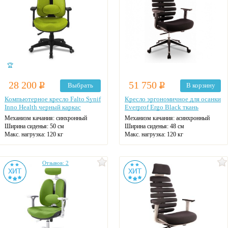
🏆
28 200
Р
51 750
Р
Выбрать
В корзину
Компьютерное кресло Falto Synif
Кресло эргономичное для осанки
Inno Health черный каркас
Everprof Ergo Black ткань
Механизм качания: синхронный
Механизм качания: асинхронный
Ширина сиденья: 50 см
Ширина сиденья: 48 см
Макс. нагрузка: 120 кг
Макс. нагрузка: 120 кг
Подголовник: регулируемый
Подголовник: регулируемый
Материал спинки: ткань
Материал спинки: ткань
Регулировка высоты: газлифт
Регулировка высоты: газлифт
Отзывов: 2
Крестовина: пластиковая
Крестовина: алюминиевая
Цвет: на выбор
Цвет: черный