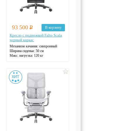
93 500
Р
В корзину
Кресло с подножкой Falto Scala
черный каркас
Механизм качания: синхронный
Ширина сиденья: 50 см
Макс. нагрузка: 120 кг
Подголовник
Материал спинки: сетка
Регулировка высоты
Крестовина: металлическая
Цвет: серый