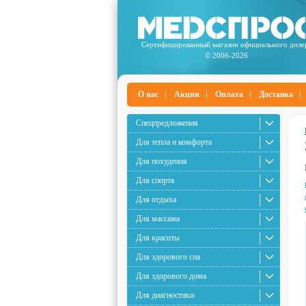
Сертифицированный магазин официального диле
© 2006-2026
О нас
Акции
Оплата
Доставка
Спецпредложения
Для тепла и комфорта
Для похудения
Для спорта
Для отдыха
Для массажа
Для красоты
Для здорового сна
Для здорового дома
Для диагностики