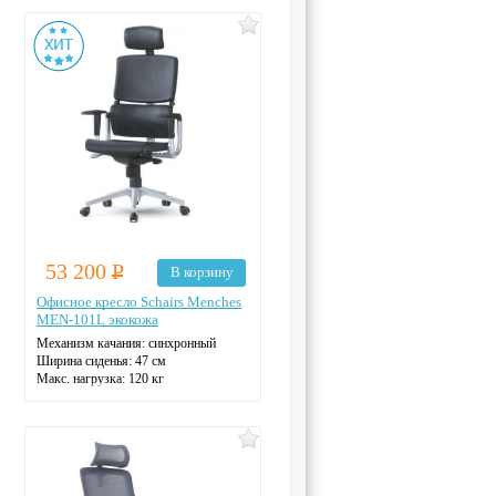
Материал спинки: сетка
Регулировка высоты: газлифт
Крестовина: алюминиевая
Цвет: серый
53 200
Р
В корзину
Офисное кресло Schairs Menches
MEN-101L экокожа
Механизм качания: синхронный
Ширина сиденья: 47 см
Макс. нагрузка: 120 кг
Подголовник: есть
Материал спинки: экокожа
Регулировка высоты
Крестовина: металлическая
Цвет: черный