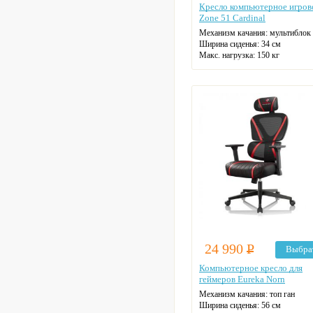
Кресло компьютерное игров
Zone 51 Cardinal
Механизм качания: мультиблок
Ширина сиденья: 34 см
Макс. нагрузка: 150 кг
Подголовник: есть
Материал спинки: ткань/экокожа
Регулировка высоты: газлифт
Крестовина: пятилучевая
Цвет: черный
24 990
Р
Выбра
Компьютерное кресло для
геймеров Eureka Norn
Механизм качания: топ ган
Ширина сиденья: 56 см