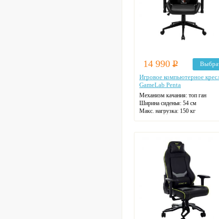
14 990
Р
Выбра
Игровое компьютерное крес
GameLab Penta
Механизм качания: топ ган
Ширина сиденья: 54 см
Макс. нагрузка: 150 кг
Подголовник: есть
Материал спинки: экокожа
Регулировка высоты: газлифт
Крестовина: пятилучевая
Цвет: на выбор