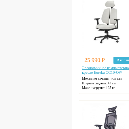
Цвет: черный
25 990
Р
В корз
Эргономичное компьютерно
кресло Eureka OC10-OW
Механизм качания: топ ган
Ширина сиденья: 43 см
Макс. нагрузка: 125 кг
Подголовник: регулируемый
Материал спинки: ткань
Регулировка высоты: газлифт
Крестовина: пятилучевая
Цвет: белый