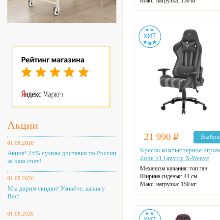
Макс. нагрузка: 150 кг
Подголовник: есть
Материал спинки: ткань/экокожа
Регулировка высоты: газлифт
Крестовина: пятилучевая
Цвет: на выбор
Акции
21 990
Р
Выбра
01.08.2026
Кресло компьютерное игров
Акция! 25% суммы доставки по России
Zone 51 Gravity X-Weave
за наш счет!
Механизм качания: топ ган
Ширина сиденья: 44 см
01.08.2026
Макс. нагрузка: 150 кг
Мы дарим скидки! Узнайте, какая у
Подголовник: есть
Вас!
Материал спинки: ткань
Регулировка высоты: газлифт
01.08.2026
Крестовина: пятилучевая