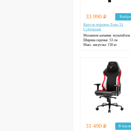
33 990
Р
Выбра
Кресло игровое Zone 51
Cyberpunk
Механизм качания: мультиблок
Ширина сиденья: 53 см
Макс. нагрузка: 150 кг
Подголовник: есть
Материал спинки: экокожа
Регулировка высоты
Крестовина: алюминиевая
Цвет: на выбор
31 490
Р
В корз