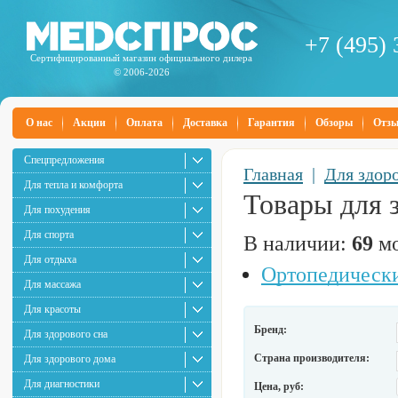
+7 (495) 
Сертифицированный магазин официального дилера
© 2006-2026
О нас
Акции
Оплата
Доставка
Гарантия
Обзоры
Отз
Спецпредложения
Главная
|
Для здор
Для тепла и комфорта
Товары для 
Для похудения
Для спорта
В наличии:
69
мо
Для отдыха
Ортопедически
Для массажа
Для красоты
Бренд:
Для здорового сна
Страна производителя:
Для здорового дома
Для диагностики
Цена, руб: