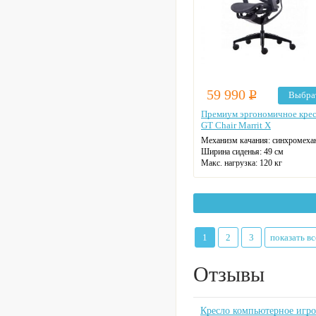
59 990
Р
Выбра
Премиум эргономичное кре
GT Chair Marrit X
Механизм качания: синхромеха
Ширина сиденья: 49 см
Макс. нагрузка: 120 кг
Подголовник: регулируемый
Материал спинки: сетка
Регулировка высоты: газлифт
Крестовина: пятилучевая
Цвет: на выбор
1
2
3
показать вс
Отзывы
Кресло компьютерное игров