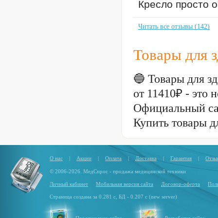
Кресло просто о
Читать все отзывы (142)
Товары для 
🔵 Товары для з
от 11410₽ - это
Официальный са
Купить товары д
О нас
|
Акции
|
Оплата
|
Доставка
|
Гарантия
|
Отзы
© 2006-2026. МедСпрос - продажа медицинской техники
Личный кабинет
Мобильная версия сайта
Договор-оферта
Пол
Страница создана за 0.281 с, БД - 0.207 с (new server)