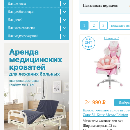
Для лечения
Показывать первыми:
Для реабилитации
Для детей
1
2
3
показать вс
Для косметологии
Для медучреждений
Отзывов: 3
24 990
Р
Выбра
Кресло компьютерное игров
Zone 51 Kitty Meow Edition
Механизм качания: топ ган
Ширина сиденья: 55 см