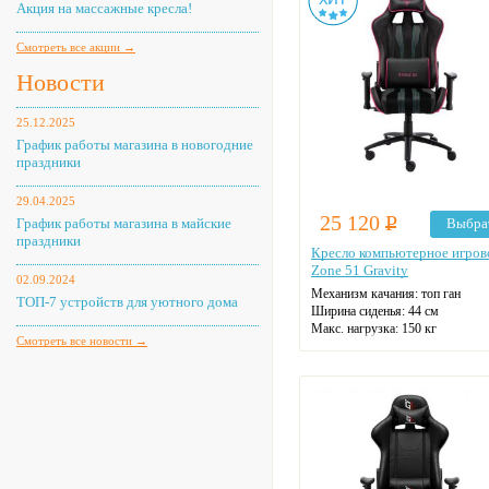
Акция на массажные кресла!
Цвет: на выбор
Смотреть все акции →
Новости
25.12.2025
График работы магазина в новогодние
праздники
29.04.2025
25 120
Р
График работы магазина в майские
Выбра
праздники
Кресло компьютерное игров
Zone 51 Gravity
02.09.2024
Механизм качания: топ ган
ТОП-7 устройств для уютного дома
Ширина сиденья: 44 см
Макс. нагрузка: 150 кг
Смотреть все новости →
Подголовник: есть
Материал спинки: экокожа
Регулировка высоты: газлифт
Крестовина: пятилучевая
Цвет: на выбор