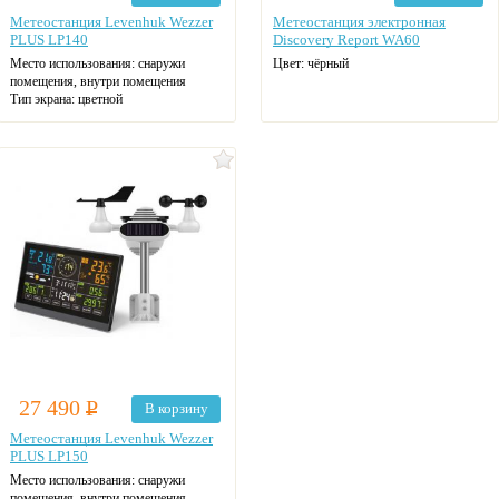
Метеостанция Levenhuk Wezzer
Метеостанция электронная
PLUS LP140
Discovery Report WA60
Место использования:
снаружи
Цвет:
чёрный
помещения, внутри помещения
Тип экрана:
цветной
Радиус радиосигнала:
150 м (в
прямой видимости)
27 490
Р
В корзину
Метеостанция Levenhuk Wezzer
PLUS LP150
Место использования:
снаружи
помещения, внутри помещения