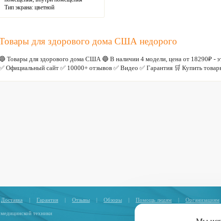
Тип экрана:
цветной
Радиус радиосигнала:
150 м (в
прямой видимости)
Товары для здорового дома США недорого
🔵 Товары для здорового дома США 🔵 В наличии 4 модели, цена от 18290₽ -
✅ Официальный сайт ✅ 10000+ отзывов ✅ Видео ✅ Гарантия 🛒 Купить товары
Доставка
|
Гарантия
|
Отзывы
|
Обзоры
|
Помощь людям
|
Организациям
 медицинской техники