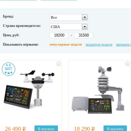
Бренд:
Все
Страна производителя:
США
Цена, руб:
-
Показывать первыми:
популярные модели
недорогие модели
премиум-
26 490
Р
18 290
Р
В корзину
В корзину