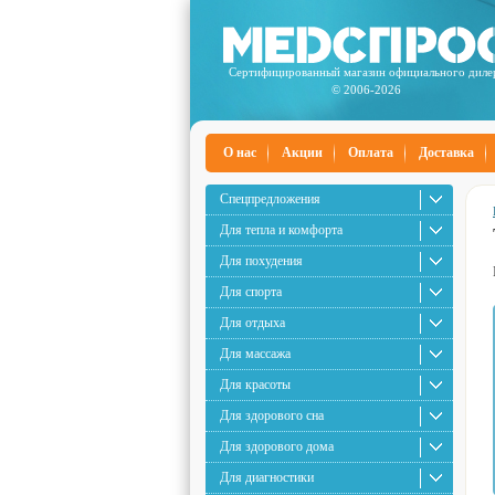
Сертифицированный магазин официального диле
© 2006-2026
О нас
Акции
Оплата
Доставка
Спецпредложения
Для тепла и комфорта
Для похудения
Для спорта
Для отдыха
Для массажа
Для красоты
Для здорового сна
Для здорового дома
Для диагностики