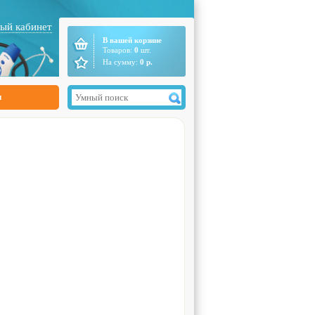
ый кабинет
В вашей корзине
Товаров:
0
шт.
На сумму:
0
р.
ы