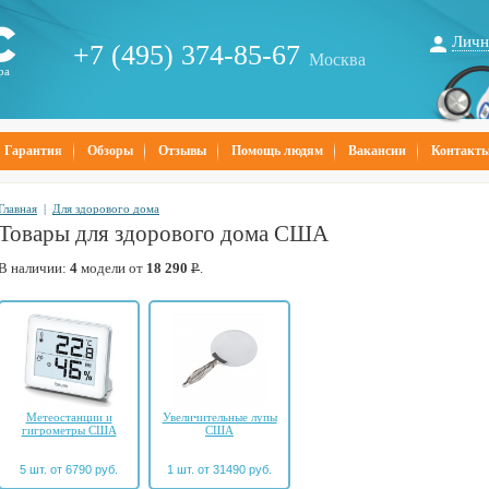
Личн
+7 (495) 374-85-67
Москва
ра
Гарантия
Обзоры
Отзывы
Помощь людям
Вакансии
Контакт
Главная
|
Для здорового дома
Товары для здорового дома США
В наличии:
4
модели от
18 290
Р
.
Метеостанции и
Увеличительные лупы
гигрометры США
США
5 шт. от 6790 руб.
1 шт. от 31490 руб.