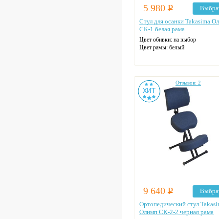
5 980
Р
Выбра
Стул для осанки Takasima О
СК-1 белая рама
Цвет обивки: на выбор
Цвет рамы: белый
Отзывов: 2
9 640
Р
Выбра
Ортопедический стул Takas
Олимп СК-2-2 черная рама