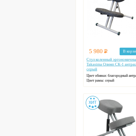
5 980
Р
В корз
Стул коленный эргономичн
Takasima Олимп СК-1 антра
серый
Цвет обивки: благородный антр
Цвет рамы: серый