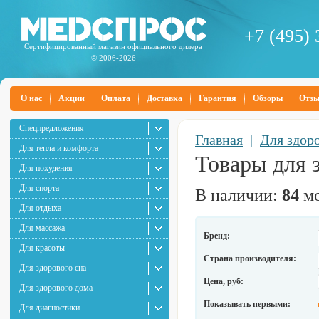
+7 (495) 
Сертифицированный магазин официального дилера
© 2006-2026
О нас
Акции
Оплата
Доставка
Гарантия
Обзоры
Отз
Спецпредложения
Главная
|
Для здор
Для тепла и комфорта
Товары для 
Для похудения
Для спорта
В наличии:
84
мо
Для отдыха
Для массажа
Бренд:
Для красоты
Страна производителя:
Для здорового сна
Цена, руб:
Для здорового дома
Показывать первыми:
Для диагностики