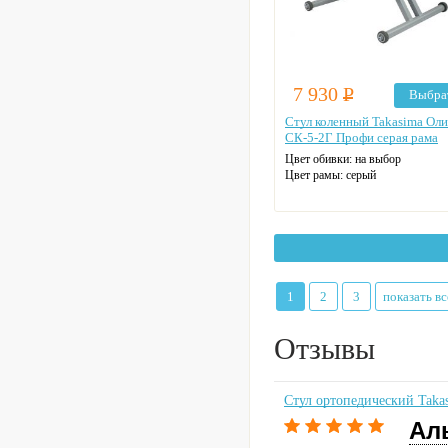
7 930
Р
Выбра
Стул коленный Takasima Ол
СК-5-2Г Профи серая рама
Цвет обивки: на выбор
Цвет рамы: серый
1
2
3
показать вс
Отзывы
Стул ортопедический Taka
Ал