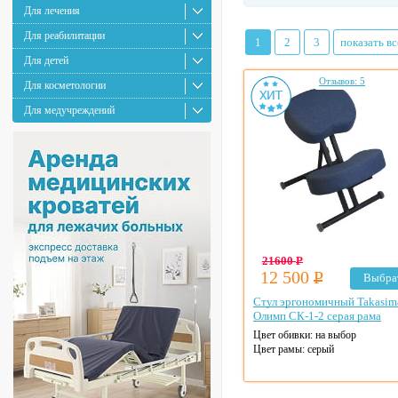
Для лечения
Для реабилитации
1
2
3
показать вс
Для детей
Отзывов: 5
Для косметологии
Для медучреждений
21600
Р
12 500
Р
Выбра
Стул эргономичный Takasim
Олимп СК-1-2 серая рама
Цвет обивки: на выбор
Цвет рамы: серый