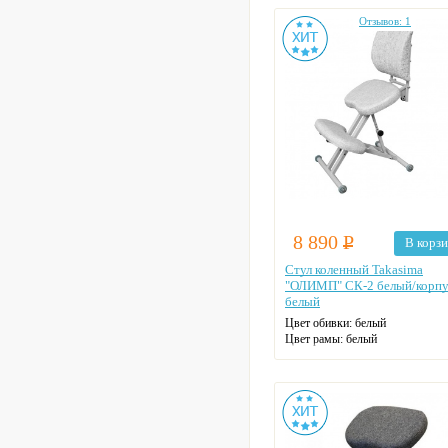
Отзывов: 1
8 890
Р
В корз
Стул коленный Takasima
"ОЛИМП" СК-2 белый/корп
белый
Цвет обивки: белый
Цвет рамы: белый