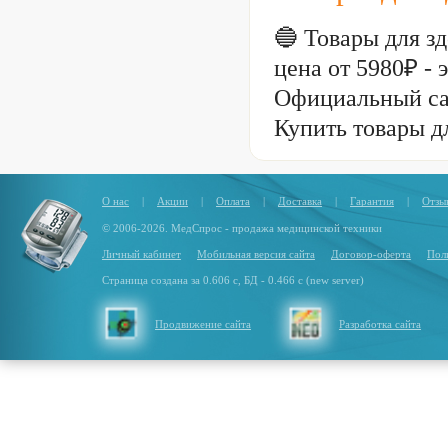
🔵 Товары для з
цена от 5980₽ -
Официальный са
Купить товары д
О нас
|
Акции
|
Оплата
|
Доставка
|
Гарантия
|
Отзы
© 2006-2026. МедСпрос - продажа медицинской техники
Личный кабинет
Мобильная версия сайта
Договор-оферта
Пол
Страница создана за 0.606 с, БД - 0.466 с (new server)
Продвижение сайта
Разработка сайта