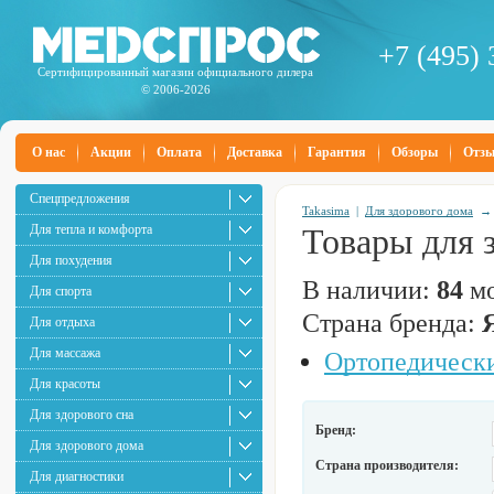
+7 (495) 
Сертифицированный магазин официального дилера
© 2006-2026
О нас
Акции
Оплата
Доставка
Гарантия
Обзоры
Отз
Спецпредложения
Takasima
|
Для здорового дома
Для тепла и комфорта
Товары для 
Для похудения
В наличии:
84
мо
Для спорта
Страна бренда:
Для отдыха
Для массажа
Ортопедически
Для красоты
Для здорового сна
Бренд:
Для здорового дома
Страна производителя:
Для диагностики