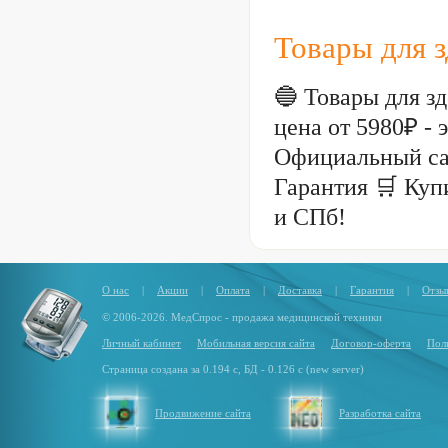
Товары для 
🔵 Товары для з
цена от 5980₽ -
Официальный са
Гарантия 🛒 Куп
и СПб!
О нас
|
Акции
|
Оплата
|
Доставка
|
Гарантия
|
Отзы
© 2006-2026. МедСпрос - продажа медицинской техники
Личный кабинет
Мобильная версия сайта
Договор-оферта
Пол
Страница создана за 0.194 с, БД - 0.126 с (new server)
Продвижение сайта
Разработка сайта