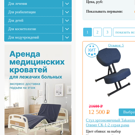
Цена, руб:
Для лечения
Показывать первыми:
Для реабилитации
Для детей
Для косметологии
1
2
3
показать вс
Для медучреждений
Отзывов: 5
21600
Р
12 500
Р
Выбра
Стул эргономичный Takasim
Олимп СК-1-2 серая рама
Цвет обивки: на выбор