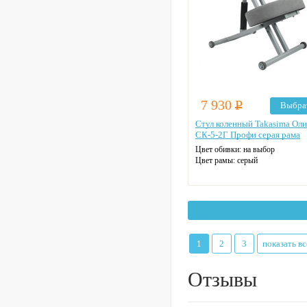
7 930
Р
Выбра
Стул коленный Takasima Ол
СК-5-2Г Профи серая рама
Цвет обивки: на выбор
Цвет рамы: серый
1
2
3
показать вс
Отзывы