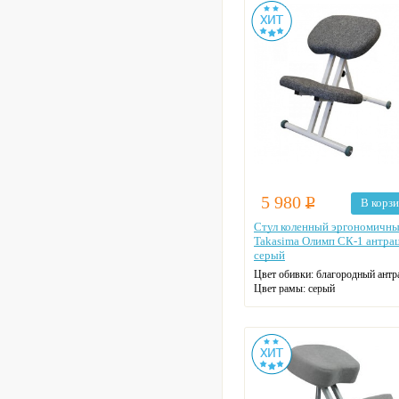
5 980
Р
В корз
Стул коленный эргономичн
Takasima Олимп СК-1 антра
серый
Цвет обивки: благородный антр
Цвет рамы: серый