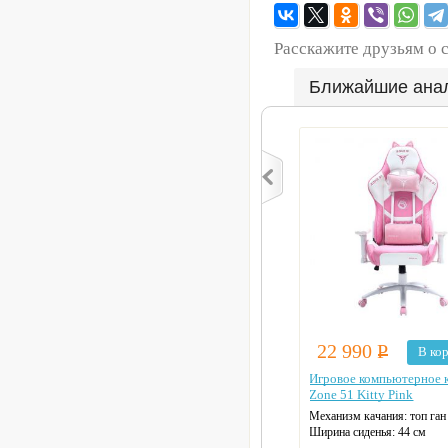
Расскажите друзьям о 
Ближайшие ана
22 990
Р
В ко
Игровое компьютерное 
Zone 51 Kitty Pink
Механизм качания: топ ган
Ширина сиденья: 44 см