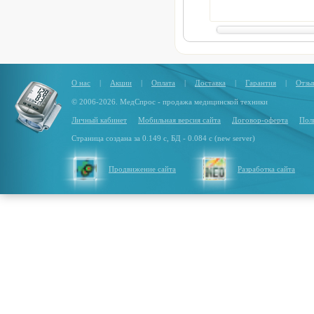
Макс. нагрузка: 150 кг
Подголовник: есть
Материал спинки: ткань/эк
Регулировка высоты: газл
Крестовина: пятилучевая
Цвет: розовый
О нас
|
Акции
|
Оплата
|
Доставка
|
Гарантия
|
Отзы
© 2006-2026. МедСпрос - продажа медицинской техники
Личный кабинет
Мобильная версия сайта
Договор-оферта
Пол
Страница создана за 0.149 с, БД - 0.084 с (new server)
Продвижение сайта
Разработка сайта