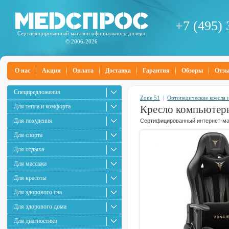
+7 (495) 
Сертифицированный магазин официального дилера
© 2006-2026
О нас
Акции
Оплата
Доставка
Гарантия
Обзоры
Отз
Спецпредложения
Zone 51
|
Ортопедические кресла и
Для тепла и комфорта
Кресло компьютерн
Для похудения
Сертифицированный интернет-маг
Для спорта
Для отдыха
Для массажа
Для красоты
Для здорового сна
Для здорового дома
Для диагностики