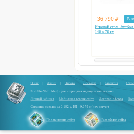
36 790
Р
В к
Игровой стол - футбол
140 x 70 см
О нас
|
Акции
|
Оплата
|
Доставка
|
Гарантия
|
Отзы
© 2006-2026. МедСпрос - продажа медицинской техники
Личный кабинет
Мобильная версия сайта
Договор-оферта
Пол
Страница создана за 0.182 с, БД - 0.078 с (new server)
Продвижение сайта
Разработка сайта