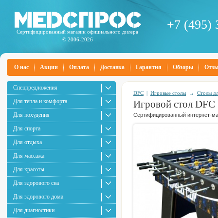
+7 (495) 
Сертифицированный магазин официального дилера
© 2006-2026
О нас
Акции
Оплата
Доставка
Гарантия
Обзоры
Отз
Спецпредложения
DFC
|
Игровые столы
→
Столы дл
Для тепла и комфорта
Игровой стол DFC
Для похудения
Сертифицированный интернет-маг
Для спорта
Для отдыха
Для массажа
Для красоты
Для здорового сна
Для здорового дома
Для диагностики