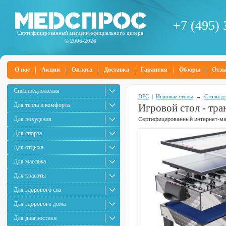
+7 (495) 
Сертифицированный магазин официального дилера
© 2006-2026
О нас
Акции
Оплата
Доставка
Гарантия
Обзоры
Отз
Спецпредложения
DFC
|
Игровые столы
→
Столы дл
Для тепла и комфорта
Игровой стол - тр
Для похудения
Сертифицированный интернет-маг
Для спорта
Для отдыха
Для массажа
Для красоты
Для здорового сна
Для здорового дома
Для диагностики