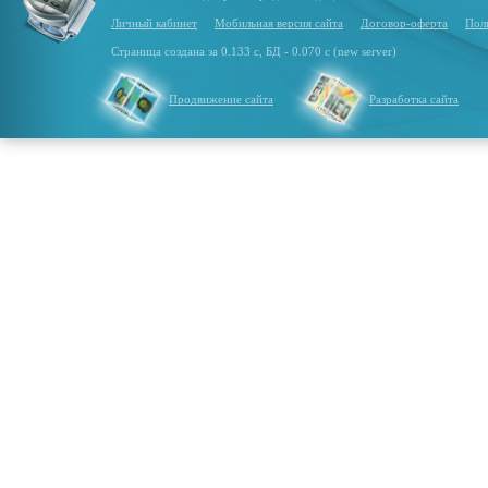
Личный кабинет
Мобильная версия сайта
Договор-оферта
Пол
Страница создана за 0.133 с, БД - 0.070 с (new server)
Продвижение сайта
Разработка сайта