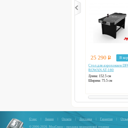
25 290
Р
В ко
Стол для аэрохоккея D
ROWAN AT-180
Длина: 152.5 см
Ширина: 75.5 см
Вес: 21 кг
Табло для подсчета очков:
электронное
О нас
|
Акции
|
Оплата
|
Доставка
|
Гарантия
|
Отзы
© 2006-2026. МедСпрос - продажа медицинской техники