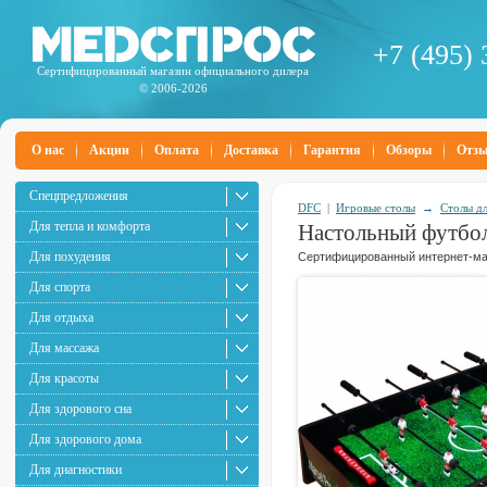
+7 (495) 
Сертифицированный магазин официального дилера
© 2006-2026
О нас
Акции
Оплата
Доставка
Гарантия
Обзоры
Отз
Спецпредложения
DFC
|
Игровые столы
→
Столы дл
Для тепла и комфорта
Настольный футбол
Для похудения
Сертифицированный интернет-маг
Для спорта
Для отдыха
Для массажа
Для красоты
Для здорового сна
Для здорового дома
Для диагностики