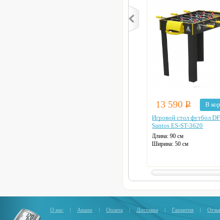
13 590
Р
В ко
Игровой стол футбол D
Santos ES-ST-3620
Длина: 90 см
Ширина: 50 см
Вес: 13 кг
Табло для подсчета очков:
механическое
О нас
|
Акции
|
Оплата
|
Доставка
|
Гарантия
|
Отзы