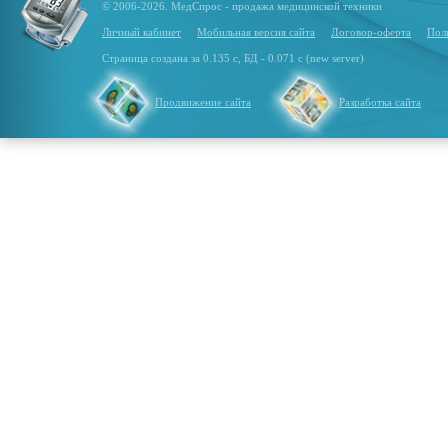
© 2006-2026. МедСпрос - продажа медицинской техники
Личный кабинет
Мобильная версия сайта
Договор-оферта
Пол
Страница создана за 0.135 с, БД - 0.071 с (new server)
Продвижение сайта
Разработка сайта