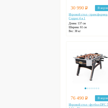
30 990
Р
В корз
Игровой стол - трансформе
Copper 4 в 1
Длина: 137 см
Ширина: 61 см
Вес: 38 кг
Табло для подсчета очков:
механическое
76 490
Р
В корз
Игровой стол - футбол DFC 