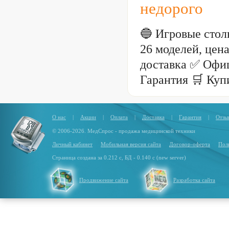
недорого
🔵 Игровые стол
26 моделей, цен
доставка ✅ Офи
Гарантия 🛒 Куп
О нас
|
Акции
|
Оплата
|
Доставка
|
Гарантия
|
Отзы
© 2006-2026. МедСпрос - продажа медицинской техники
Личный кабинет
Мобильная версия сайта
Договор-оферта
Пол
Страница создана за 0.212 с, БД - 0.140 с (new server)
Продвижение сайта
Разработка сайта