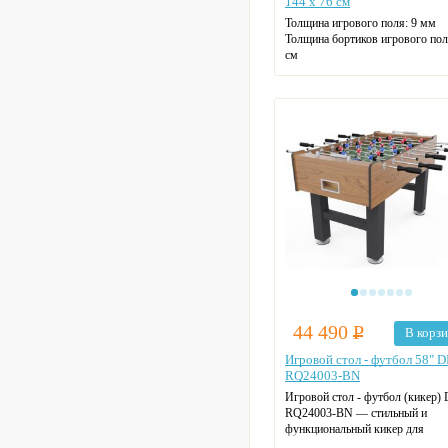
144 x 76 см
Толщина игрового поля:
9 мм
Толщина бортиков игрового пол
см
Высота ножек:
62 см
Размер мяча:
36 мм
Держатель для бутылки:
Есть
Компенсаторы неровности пола:
44 490
Р
В корз
Игровой стол - футбол 58" 
RQ24003-BN
Игровой стол - футбол (кикер)
RQ24003-BN — стильный и
функциональный кикер для
домашнего использования.