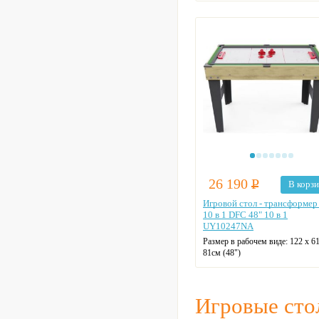
Настольный футбол выполнен в
тёплом каштановом цвете и иде
подойдёт для квартиры, игрово
комнаты или зоны отдыха, как 
детей, так и для взрослых.
26 190
Р
В корз
Игровой стол - трансформер
10 в 1 DFC 48" 10 в 1
UY10247NA
Размер в рабочем виде:
122 x 61
81см (48")
Размер упаковки:
110 х 64,7 х 1
Вес упаковки:
25,05 кг
Вес нетто:
22 кг
Игровые стол