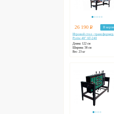
26 190
Р
В корз
Игровой стол - трансформе
Pyrite 48" AT-240
Длина: 122 см
Ширина: 58 см
Вес: 23 кг
Табло для подсчета очков:
механическое