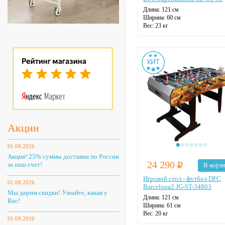
Длина: 121 см
Ширина: 60 см
Вес: 23 кг
Табло для подсчета очков:
отсутствует
Акции
01.08.2026
Акция! 25% суммы доставки по России
24 290
Р
за наш счет!
В корз
Игровой стол - футбол DFC
01.08.2026
Barcelona2 JG-ST-34803
Мы дарим скидки! Узнайте, какая у
Длина: 121 см
Вас!
Ширина: 61 см
Вес: 20 кг
01.08.2026
Табло для подсчета очков: