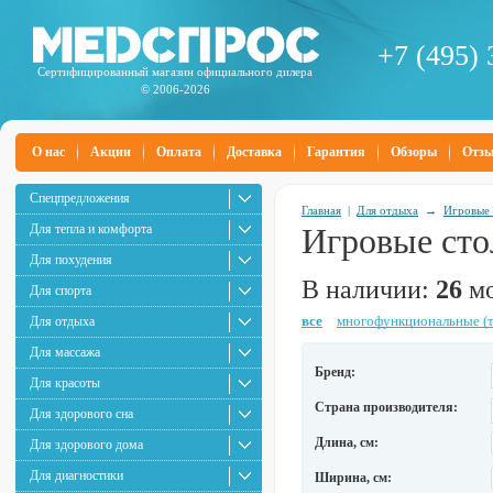
+7 (495) 
Сертифицированный магазин официального дилера
© 2006-2026
О нас
Акции
Оплата
Доставка
Гарантия
Обзоры
Отз
Спецпредложения
Главная
|
Для отдыха
→
Игровые 
Для тепла и комфорта
Игровые сто
Для похудения
В наличии:
26
мо
Для спорта
все
многофункциональные (
Для отдыха
Для массажа
Бренд:
Для красоты
Страна производителя:
Для здорового сна
Длина, см:
Для здорового дома
Для диагностики
Ширина, см: