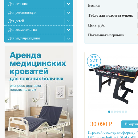
Для лечения
Вес, кг:
Для реабилитации
Табло для подсчета очков:
Для детей
Цена, руб:
Для косметологии
Показывать первыми:
Для медучреждений
30 090
Р
В корз
Игровой стол-трансформер 4
DFC Superhattrick SB-GT-08