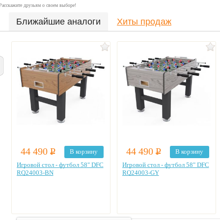
Расскажите друзьям о своем выборе!
Ближайшие аналоги
Хиты продаж
44 490
Р
44 490
Р
В корзину
В корзину
Игровой стол - футбол 58" DFC
Игровой стол - футбол 58" DFC
RQ24003-BN
RQ24003-GY