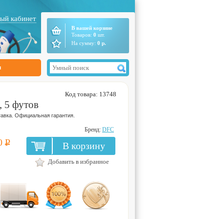
ый кабинет
В вашей корзине
Товаров:
0
шт.
На сумму:
0
р.
ы
Код товара: 13748
 5 футов
авка. Официальная гарантия.
Бренд:
DFC
0
Р
В корзину
Добавить в избранное