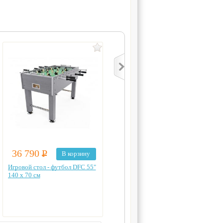
36 790
Р
35 790
Р
В корзину
В корзину
Игровой стол - футбол DFC 55"
Игровой стол - футбол 55" DFC
140 x 70 см
N-RQ22012-WP