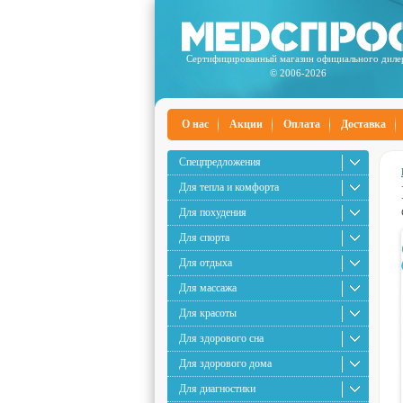
Сертифицированный магазин официального диле
© 2006-2026
О нас
Акции
Оплата
Доставка
Спецпредложения
Для тепла и комфорта
Для похудения
Для спорта
Для отдыха
Для массажа
Для красоты
Для здорового сна
Для здорового дома
Для диагностики