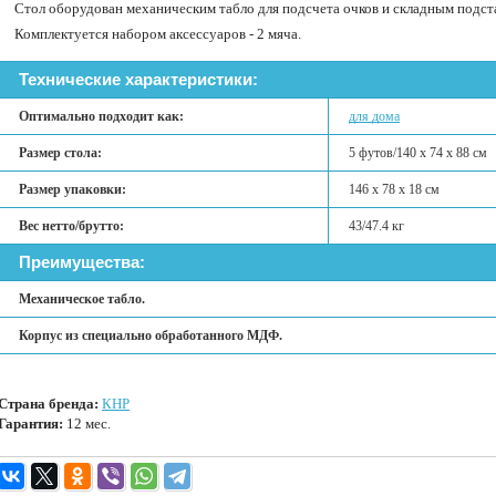
Стол оборудован механическим табло для подсчета очков и складным подст
Комплектуется набором аксессуаров - 2 мяча.
Технические характеристики:
Оптимально подходит как:
для дома
Размер стола:
5 футов/140 х 74 х 88 см
Размер упаковки:
146 х 78 х 18 см
Вес нетто/брутто:
43/47.4 кг
Преимущества:
Механическое табло.
Корпус из специально обработанного МДФ.
Страна бренда:
КНР
Гарантия:
12 мес.