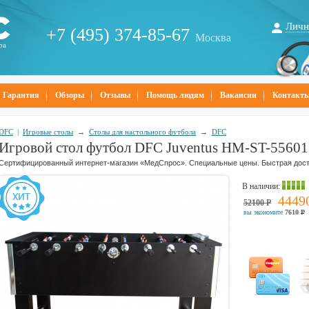
Личн
+7 (495) 374-85-67
Москва
ра
Гарантия
Обзоры
Отзывы
Помощь людям
Вакансии
Контакт
DFC
|
Игровые столы
→
Столы для настольного футбола
→
DFC
Игровой стол футбол DFC Juventus HM-ST-55601,
Сертифицированный интернет-магазин «МедСпрос». Специальные цены. Быстрая дост
В наличии
:
4449
52100
Р
вы экономите
7610
Р