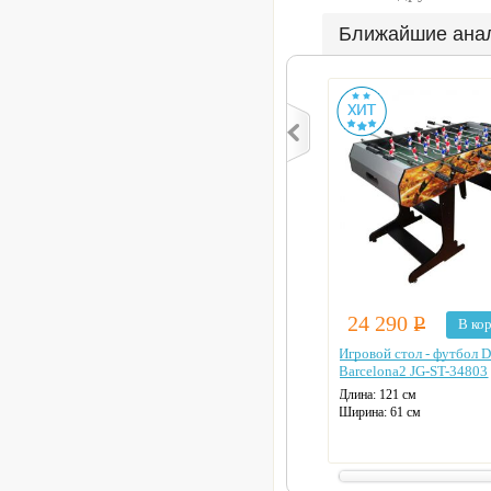
Ближайшие ана
24 290
Р
В ко
Игровой стол - футбол 
Barcelona2 JG-ST-34803
Длина: 121 см
Ширина: 61 см
Вес: 20 кг
Табло для подсчета очков:
электронное