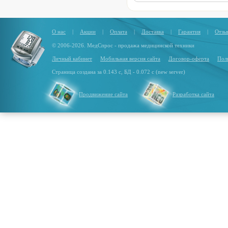
О нас
|
Акции
|
Оплата
|
Доставка
|
Гарантия
|
Отзы
© 2006-2026. МедСпрос - продажа медицинской техники
Личный кабинет
Мобильная версия сайта
Договор-оферта
Пол
Страница создана за 0.143 с, БД - 0.072 с (new server)
Продвижение сайта
Разработка сайта