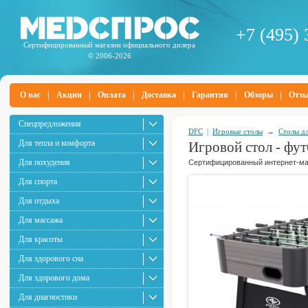
+7 (495) 
Сертифицированный магазин официального дилера
© 2006-2026
О нас
Акции
Оплата
Доставка
Гарантия
Обзоры
Отз
Спецпредложения
DFC
|
Игровые столы
→
Столы дл
Для тепла и комфорта
Игровой стол - фут
Для похудения
Сертифицированный интернет-маг
Для спорта
Для отдыха
Для массажа
Для красоты
Для здорового сна
Для здорового дома
Для диагностики