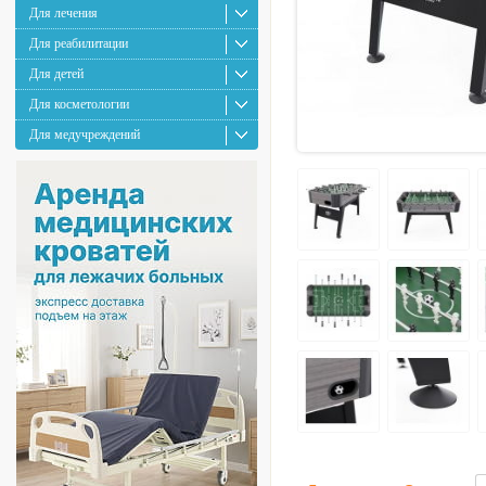
Для лечения
Для реабилитации
Для детей
Для косметологии
Для медучреждений