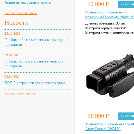
Акция на массажные кресла!
12 990
Р
В корз
Монокуляр цифровой со
Смотреть все акции →
штативом Discovery Night 
Новости
Диаметр объектива: 33 мм
Материал корпуса: пластик
Материал оптики: оптическое ст
25.12.2025
Поле зрения на удалении 1000 м
График работы магазина в новогодние
м
праздники
Макс. увеличение: 13
Цвет: синий
29.04.2025
График работы магазина в майские
праздники
02.09.2024
ТОП-7 устройств для уютного дома
Смотреть все новости →
16 990
Р
В корз
Монокуляр цифровой Leven
Atom Digital DNM50