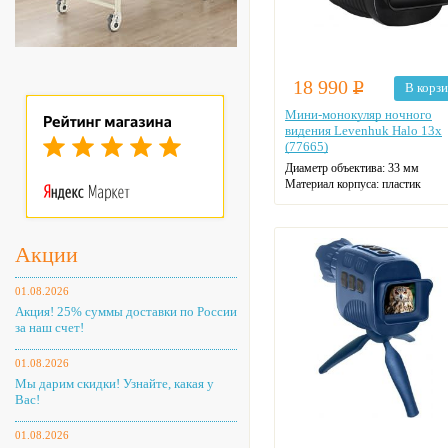
18 990
Р
В корз
Мини-монокуляр ночного
видения Levenhuk Halo 13x
(77665)
Диаметр объектива: 33 мм
Материал корпуса: пластик
Материал оптики: оптическое ст
Поле зрения на удалении 1000 м
м
Макс. увеличение: 4
Акции
Цвет: черный
01.08.2026
Акция! 25% суммы доставки по России
за наш счет!
01.08.2026
Мы дарим скидки! Узнайте, какая у
Вас!
01.08.2026