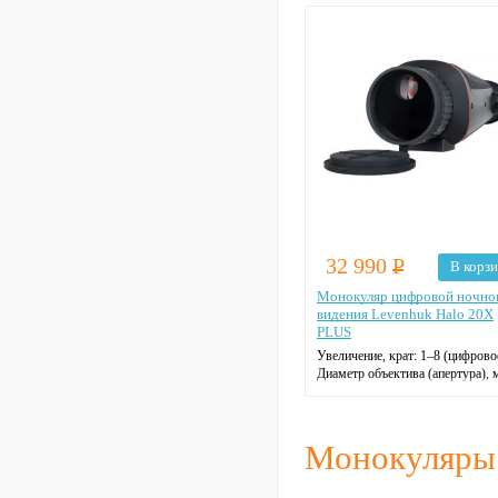
Тип призмы: roof
Макс. увеличение: 3,5
Цвет: черный
32 990
Р
В корз
Монокуляр цифровой ночно
видения Levenhuk Halo 20X
PLUS
Увеличение, крат:
1–8 (цифрово
Диаметр объектива (апертура), 
Монокуляры