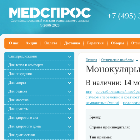
+7 (495) 
Сертифицированный магазин официального дилера
© 2006-2026
О нас
Акции
Оплата
Доставка
Гарантия
Обзоры
Отз
Спецпредложения
Главная
|
Оптические приборы
Для тепла и комфорта
Монокуляр
Для похудения
В наличии:
14
мо
Для спорта
Для отдыха
все
со стабилизацией изобр
с зумом (переменной кратнос
Для массажа
компактные (мини)
недороги
Для красоты
Бренд:
Для здорового сна
Для здорового дома
Страна производителя:
Для диагностики
Тип призмы: