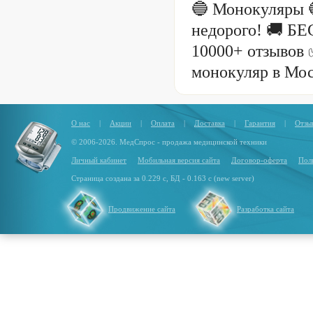
🔵 Монокуляры 
недорого! 🚚 Б
10000+ отзывов 
монокуляр в Мос
О нас
|
Акции
|
Оплата
|
Доставка
|
Гарантия
|
Отзы
© 2006-2026. МедСпрос - продажа медицинской техники
Личный кабинет
Мобильная версия сайта
Договор-оферта
Пол
Страница создана за 0.229 с, БД - 0.163 с (new server)
Продвижение сайта
Разработка сайта