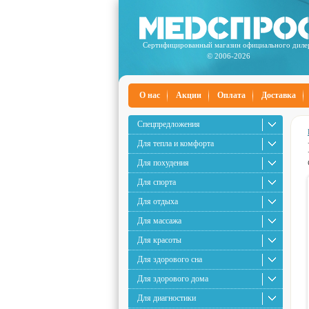
Сертифицированный магазин официального диле
© 2006-2026
О нас
Акции
Оплата
Доставка
Спецпредложения
Для тепла и комфорта
Для похудения
Для спорта
Для отдыха
Для массажа
Для красоты
Для здорового сна
Для здорового дома
Для диагностики