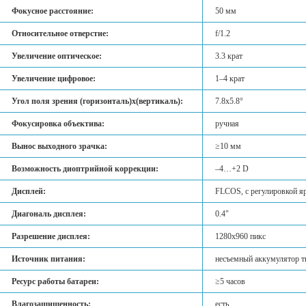
Фокусное расстояние:
50 мм
Относительное отверстие:
f/1.2
Увеличение оптическое:
3.3 крат
Увеличение цифровое:
1–4 крат
Угол поля зрения (горизонталь)x(вертикаль):
7.8х5.8°
Фокусировка объектива:
ручная
Вынос выходного зрачка:
≥10 мм
Возможность диоптрийной коррекции:
–4…+2 D
Дисплей:
FLCOS, с регулировкой яр
Диагональ дисплея:
0.4"
Разрешение дисплея:
1280х960 пикс
Источник питания:
несъемный аккумулятор ти
Ресурс работы батареи:
≥5 часов
Влагозащищенность:
есть