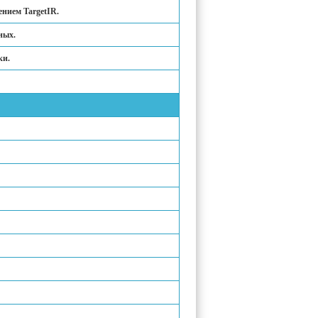
ением TargetIR.
ных.
ки.