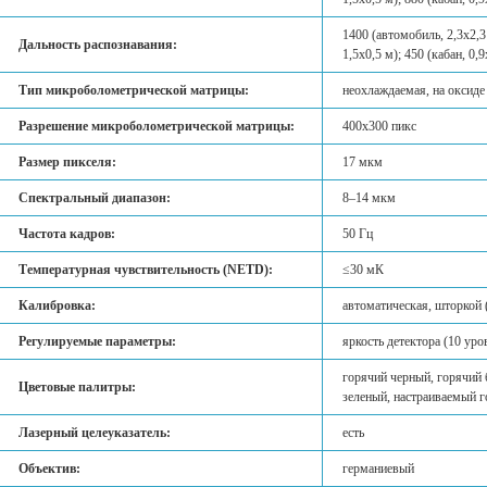
1400 (автомобиль, 2,3х2,3 
Дальность распознавания:
1,5х0,5 м); 450 (кабан, 0,9
Тип микроболометрической матрицы:
неохлаждаемая, на оксиде
Разрешение микроболометрической матрицы:
400x300 пикс
Размер пикселя:
17 мкм
Спектральный диапазон:
8–14 мкм
Частота кадров:
50 Гц
Температурная чувствительность (NETD):
≤30 мК
Калибровка:
автоматическая, шторкой 
Регулируемые параметры:
яркость детектора (10 уро
горячий черный, горячий 
Цветовые палитры:
зеленый, настраиваемый 
Лазерный целеуказатель:
есть
Объектив:
германиевый