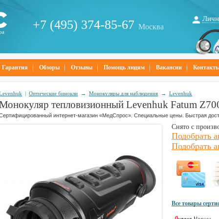
Личн
+7 (495) 374-85-67
Москва
ра
Гарантия
Обзоры
Отзывы
Помощь людям
Вакансии
Контакт
Levenhuk
|
Оптические бинокли
→
Монокуляры для наблюдения
→
Levenhuk
Монокуляр тепловизионный Levenhuk Fatum Z70
Сертифицированный интернет-магазин «МедСпрос». Специальные цены. Быстрая дост
Снято с произв
Подобрать а
Подобрать а
Все товары серт