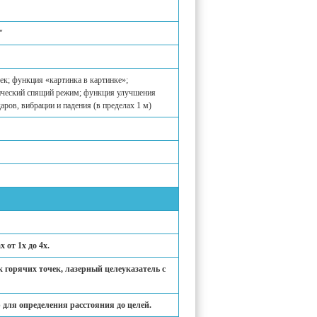
"
ек; функция «картинка в картинке»;
ический спящий режим; функция улучшения
аров, вибрации и падения (в пределах 1 м)
 от 1х до 4х.
 горячих точек, лазерный целеуказатель с
 для определения расстояния до целей.