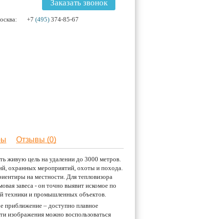
Заказать звонок
осква:
+7
(495)
374-85-67
ры
Отзывы (0)
ь живую цель на удалении до 3000 метров.
ий, охранных мероприятий, охоты и похода.
иентиры на местности. Для тепловизора
овая завеса - он точно выявит искомое по
щей техники и промышленных объектов.
ое приближение – доступно плавное
ости изображения можно воспользоваться