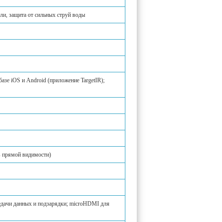
ыли, защита от сильных струй воды
азе iOS и Android (приложение TargetIR);
(в прямой видимости)
едачи данных и подзарядки; microHDMI для