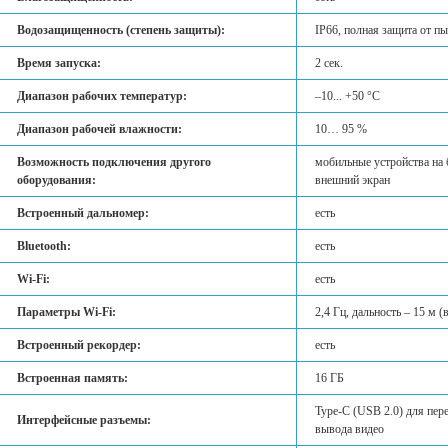
Водозащищенность (степень защиты):
IP66, полная защита от п
Время запуска:
2 сек.
Диапазон рабочих температур:
–10... +50 °С
Диапазон рабочей влажности:
10… 95 %
Возможность подключения другого
мобильные устройства на б
оборудования:
внешний экран
Встроенный дальномер:
есть
Bluetooth:
есть
Wi-Fi:
есть
Параметры Wi-Fi:
2,4 Гц, дальность – 15 м 
Встроенный рекордер:
есть
Встроенная память:
16 ГБ
Type-C (USB 2.0) для пер
Интерфейсные разъемы:
вывода видео