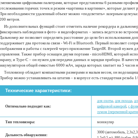
сменяемыми цифровыми палитрами, которые представлены 6 разными профиля
отслеживания горячих точек и режим «картинка в картинке», которые делают 
При необходимости удаленный объект можно «подсветить» лазерным целеуказ
200 метров.
Из дополнительных функций стоит отметить наличие рекордера и дальном
фиксировать наблюдения в фото- и видеоформатах – запись ведется во встроен
Дальномер же позволяет определять расстояние до цели без использования д
поддерживает два протокола связи - Wi-Fi и Bluetooth. Первый позволяет сопр
изображения и работы с галереей через приложение TargetIR. Второй нужен д
управления. Также прибор оснащен двумя портами - microHDMI, который испо
экрану, и Type-C – он нужен для передачи данных и зарядки прибора. В качест
аккумуляторов общей емкостью 6000 мАч, заряда которых хватает на 5 часов
Тепловизор обладает компактными размерами и малым весом, он водозащище
Прибор можно устанавливать на штатив – в корпусе есть стандартная резьба 1
Технические характеристики:
для охоты
,
для похода
,
дл
Оптимально подходит как:
цифровой камерой
,
с фун
зумом (переменной кратн
Тип тепловизора:
монокуляр
3000 (автомобиль, 2,3х2,3 
Дальность обнаружения:
1,5х0,5 м); 880 (кабан, 0,9