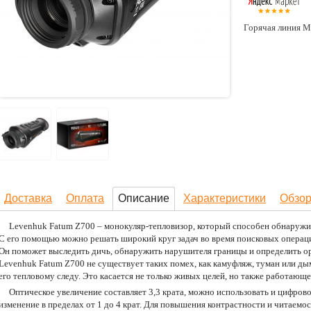
Горячая линия М
Доставка
Оплата
Описание
Характеристики
Обзо
Levenhuk Fatum Z700 – монокуляр-тепловизор, который способен обнаружит
С его помощью можно решать широкий круг задач во время поисковых операц
Он поможет выследить дичь, обнаружить нарушителя границы и определить ор
Levenhuk Fatum Z700 не существует таких помех, как камуфляж, туман или дым
его тепловому следу. Это касается не только живых целей, но также работаю
Оптическое увеличение составляет 3,3 крата, можно использовать и цифров
изменение в пределах от 1 до 4 крат. Для повышения контрастности и читаем