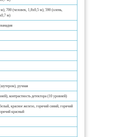
м); 700 (человек, 1,8х0,5 м); 590 (олень,
х0,7 м)
 ванадия
(шутером), ручная
вней), контрастность детектора (10 уровней)
белый, красное железо, горячий синий, горячий
горячий красный