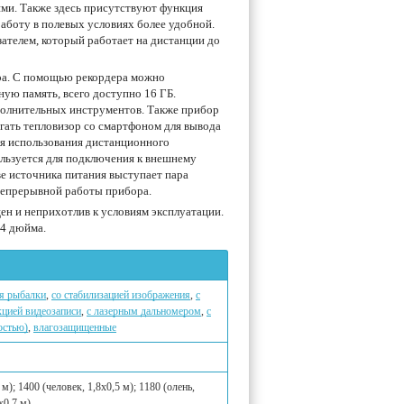
ми. Также здесь присутствуют функция
работу в полевых условиях более удобной.
ателем, который работает на дистанции до
ера. С помощью рекордера можно
ную память, всего доступно 16 ГБ.
ополнительных инструментов. Также прибор
ягать тепловизор со смартфоном для вывода
ля использования дистанционного
льзуется для подключения к внешнему
ве источника питания выступает пара
 непрерывной работы прибора.
н и неприхотлив к условиям эксплуатации.
/4 дюйма.
я рыбалки
,
со стабилизацией изображения
,
с
кцией видеозаписи
,
с лазерным дальномером
,
с
остью)
,
влагозащищенные
м); 1400 (человек, 1,8х0,5 м); 1180 (олень,
х0,7 м)