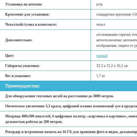
Установка на штатив:
есть
Крепление для установки:
стандартное крепление 1/4
Чехол/кейс/сумка в комплекте:
чехол
отслеживание горячих точ
Дополнительно:
автоотключение; автомат
изображения; защита от уд
Цвет:
черный
Габариты упаковки:
32.3 x 15.2 x 16.2 см
Вес в упаковке:
1.7 кг
Преимущества:
Для обнаружения тепловых целей на расстоянии до 3000 метров.
Оптическое увеличение 3,3 крата, цифровой плавно изменяемый зум в пределах
Матрица 400x300 пикселей, 6 цифровых палитр, «картинка в картинке», поиск
дальностью работы до 200 метров.
Рекордер и встроенная память на 16 ГБ для хранения фото и видео, дальномер