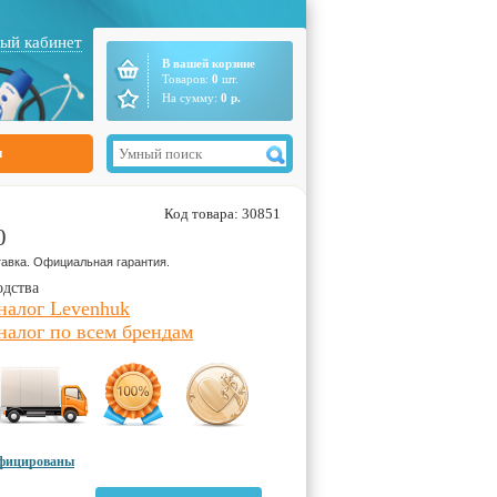
ый кабинет
В вашей корзине
Товаров:
0
шт.
На сумму:
0
р.
ы
Код товара: 30851
0
авка. Официальная гарантия.
одства
налог Levenhuk
налог по всем брендам
ифицированы