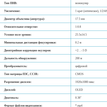
Тип ПНВ:
монокуляр
Увеличение:
1 крат (оптическое), 1/2/4
Диаметр объектива (апертура):
17.5 мм
Относительное отверстие:
1:0.8
Угловое поле зрения:
25.5х14.5
Минимальная дистанция фокусировки:
0.2 м
Диоптрийная коррекция окуляров:
+2…–5 D
Дальность обнаружения:
200 м
Преобразователь:
цифровой
Тип матрицы ПЗС, CCIR:
CMOS
Разрешение дисплея:
1920x1080 пикс
Дисплей:
OLED
Диагональ:
0.38"
Формат файлов видеозаписи:
*.mp4