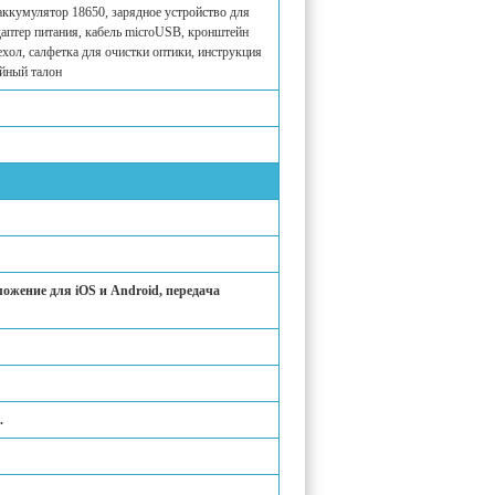
аккумулятор 18650, зарядное устройство для
аптер питания, кабель microUSB, кронштейн
ехол, салфетка для очистки оптики, инструкция
ийный талон
ожение для iOS и Android, передача
.