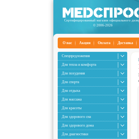
Сертифицированный магазин официального диле
© 2006-2026
О нас
Акции
Оплата
Доставка
Спецпредложения
Для тепла и комфорта
Для похудения
Для спорта
Для отдыха
Для массажа
Для красоты
Для здорового сна
Для здорового дома
Для диагностики