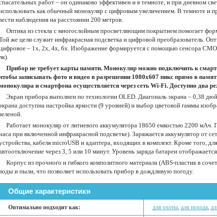
спасательных работ – он одинаково эффективен и в темноте, и при дневном све
использовать как обычный монокуляр с цифровым увеличением. В темноте и п
вести наблюдения на расстоянии 200 метров.
Оптика из стекла с многослойным просветляющим покрытием помогает форм
Той же цели служит инфракрасная подсветка и цифровой преобразователь. Опт
цифровое – 1х, 2х, 4х, 6х. Изображение формируется с помощью сенсора CMO
лк).
Прибор не требует карты памяти. Монокуляр можно подключить к смартф
чтобы записывать фото и видео в разрешении 1080x607 пикс прямо в памя
монокуляра и смартфона осуществляется через сеть Wi-Fi. Доступно два ре
Экран прибора выполнен по технологии OLED. Диагональ экрана – 0,38 дюй
экрана доступна настройка яркости (9 уровней) и выбор цветовой гаммы изоб
зеленой.
Работает монокуляр от литиевого аккумулятора 18650 емкостью 2200 мАч. П
часа при включенной инфракрасной подсветке). Заряжается аккумулятор от се
устройства, кабеля microUSB и адаптера, входящих в комплект. Кроме того, д
автоотключение через 3, 5 или 10 минут. Уровень заряда батареи отображается
Корпус из прочного и гибкого композитного материала (ABS-пластик в соче
воды и пыли, что позволяет использовать прибор в дождливую погоду.
Общие характеристики
Оптимально подходит как:
для охоты
,
для похода
,
дл