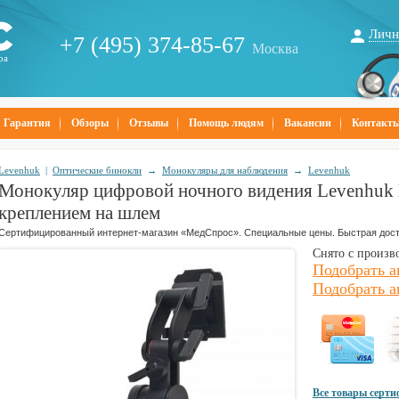
Личн
+7 (495) 374-85-67
Москва
ра
Гарантия
Обзоры
Отзывы
Помощь людям
Вакансии
Контакт
Levenhuk
|
Оптические бинокли
→
Монокуляры для наблюдения
→
Levenhuk
Монокуляр цифровой ночного видения Levenhuk 
креплением на шлем
Сертифицированный интернет-магазин «МедСпрос». Специальные цены. Быстрая дост
Снято с произв
Подобрать а
Подобрать а
Все товары серт