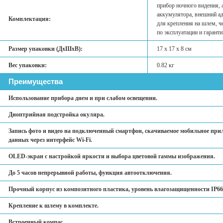
прибор ночного видения, 
аккумулятора, внешний ад
Комплектация:
для крепления на шлем, ч
по эксплуатации и гарант
Размер упаковки (ДхШхВ):
17 х 17 х 8 см
Вес упаковки:
0.82 кг
Преимущества
Использование прибора днем и при слабом освещении.
Диоптрийная подстройка окуляра.
Запись фото и видео на подключенный смартфон, скачиваемое мобильное прил
данных через интерфейс Wi-Fi.
OLED-экран с настройкой яркости и выбора цветовой гаммы изображения.
До 5 часов непрерывной работы, функция автоотключения.
Прочный корпус из композитного пластика, уровень влагозащищенности IP66
Крепление к шлему в комплекте.
Встроенный компас.