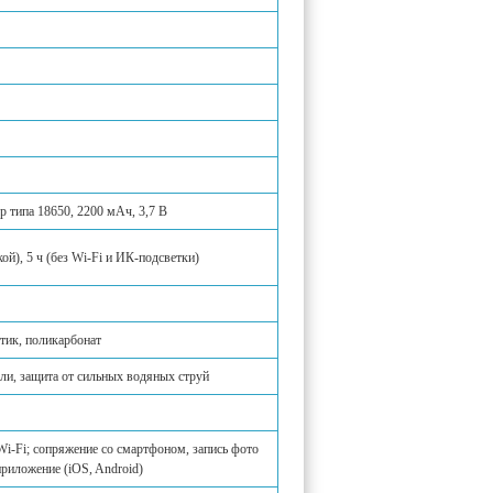
 типа 18650, 2200 мАч, 3,7 В
кой), 5 ч (без Wi-Fi и ИК-подсветки)
ик, поликарбонат
ыли, защита от сильных водяных струй
Wi-Fi; сопряжение со смартфоном, запись фото
приложение (iOS, Android)