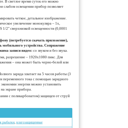
те. В светлое время суток его можно
ри слабом освещении прибор позволяет
ировать четкое, детальное изображение.
ическое увеличение монокуляра – 1х,
S 1/2" сверхнизкой освещенности (0,0001
ону (потребуется скачать приложение),
ть мобильного устройства. Сопряжение
жима записи видео:
со звуком и без звука.
ма, разрешение – 1920x1080 пикс. Для
ражения – она может быть черно-белой или
олного заряда хватает на 5 часов работы (3
ти переменного тока с помощью зарядного
ля экономии энергии можно установить
 на экране прибора.
тании с поликарбонатом) защищен от струй
я рыбалки
,
влагозащищенные