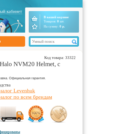
ый кабинет
В вашей корзине
Товаров:
0
шт.
На сумму:
0
р.
ы
Код товара: 33322
Halo NVM20 Helmet, с
авка. Официальная гарантия.
одства
налог Levenhuk
налог по всем брендам
ифицированы