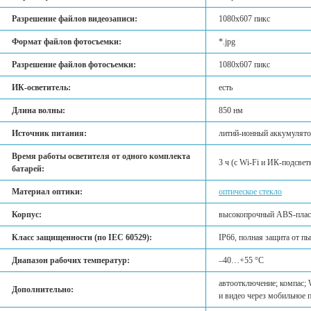
Разрешение файлов видеозаписи:
1080x607 пикс
Формат файлов фотосъемки:
*.jpg
Разрешение файлов фотосъемки:
1080x607 пикс
ИК-осветитель:
есть
Длина волны:
850 нм
Источник питания:
литий-ионный аккумулятор
Время работы осветителя от одного комплекта
3 ч (с Wi-Fi и ИК-подсвет
батарей:
Материал оптики:
оптическое стекло
Корпус:
высокопрочный ABS-пласт
Класс защищенности (по IEC 60529):
IP66, полная защита от п
Диапазон рабочих температур:
–40…+55 °С
автоотключение; компас; 
Дополнительно:
и видео через мобильное 