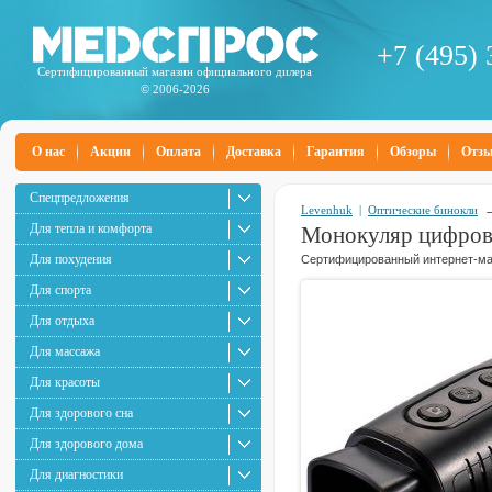
+7 (495) 
Сертифицированный магазин официального дилера
© 2006-2026
О нас
Акции
Оплата
Доставка
Гарантия
Обзоры
Отз
Спецпредложения
Levenhuk
|
Оптические бинокли
Для тепла и комфорта
Монокуляр цифров
Для похудения
Сертифицированный интернет-маг
Для спорта
Для отдыха
Для массажа
Для красоты
Для здорового сна
Для здорового дома
Для диагностики