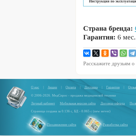
Инструкция по эксплуатаци
Страна бренда:
Гарантия:
6 мес.
Расскажите друзьям о
О нас
|
Акции
|
Оплата
|
Доставка
|
Гарантия
|
Отзы
© 2006-2026. МедСпрос - продажа медицинской техники
Личный кабинет
Мобильная версия сайта
Договор-оферта
Пол
Страница создана за 0.136 с, БД - 0.065 с (new server)
Продвижение сайта
Разработка сайта