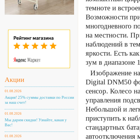
темноте и встрое
Возможности приб
многодневного по
на местности. Пр
наблюдений в те
яркости. Есть ка
зум в диапазоне 1
Изображение на
Акции
Digital DNM50 ф
сенсор. Колесо н
01.08.2026
Акция! 25% суммы доставки по России
управления подсв
за наш счет!
Небольшой и легк
01.08.2026
приступить к наб
Мы дарим скидки! Узнайте, какая у
Вас!
стандартных бата
автоотключения 
01.08.2026