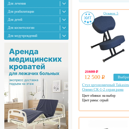
Для лечения
Для реабилитации
Отзывов: 5
Для детей
Для косметологии
Для медучреждений
21600
Р
12 500
Р
Выбра
Стул эргономичный Takasim
Олимп СК-1-2 серая рама
Цвет обивки: на выбор
Цвет рамы: серый