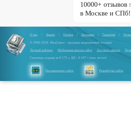
10000+ отзывов 
в Москве и СПб!
О нас
|
Акции
|
Оплата
|
Доставка
|
Гарантия
|
Отзы
© 2006-2026. МедСпрос - продажа медицинской техники
Личный кабинет
Мобильная версия сайта
Договор-оферта
Пол
Страница создана за 0.175 с, БД - 0.107 с (new server)
Продвижение сайта
Разработка сайта