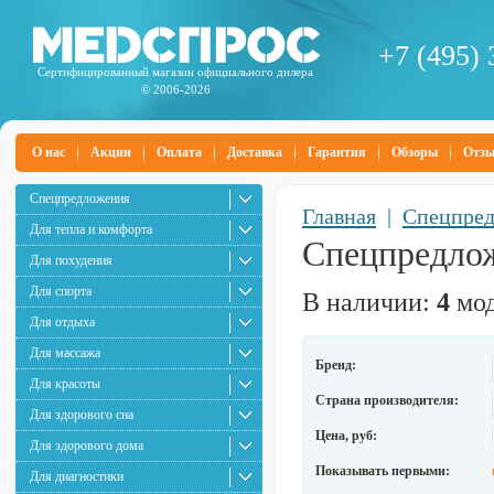
+7 (495) 
Сертифицированный магазин официального дилера
© 2006-2026
О нас
Акции
Оплата
Доставка
Гарантия
Обзоры
Отз
Спецпредложения
Главная
|
Спецпре
Для тепла и комфорта
Спецпредло
Для похудения
Для спорта
В наличии:
4
мод
Для отдыха
Для массажа
Бренд:
Для красоты
Страна производителя:
Для здорового сна
Цена, руб:
Для здорового дома
Показывать первыми:
Для диагностики