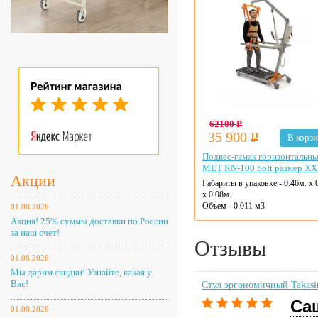
62100
Р
35 900
Р
В корз
Подвес-гамак горизонтальн
MET RN-100 Soft размер X
Акции
Габариты в упаковке - 0.46м. x 
x 0.08м.
Объем - 0.011 м3
01.08.2026
Акция! 25% суммы доставки по России
за наш счет!
Отзывы
01.08.2026
Мы дарим скидки! Узнайте, какая у
Вас!
Стул эргономичный Takasi
Са
01.08.2026