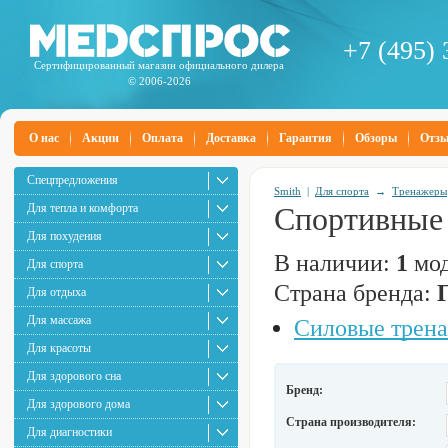
+7 (495) 
Сертифицированный магазин официального дилера
© 2006-2026
О нас
Акции
Оплата
Доставка
Гарантия
Обзоры
Отз
Спецпредложения
Smith
|
Для спорта
→
Тренажеры
Для тепла и комфорта
Спортивные 
Для похудения
В наличии:
1
мод
Для спорта
Страна бренда:
Для отдыха
Для массажа
Силовые трен
Для красоты
Для здорового сна
Бренд:
Для здорового дома
Страна производителя:
Для диагностики