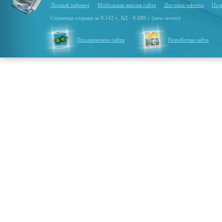
Личный кабинет
Мобильная версия сайта
Договор-оферта
Пол
Страница создана за 0.142 с, БД - 0.080 с (new server)
Продвижение сайта
Разработка сайта