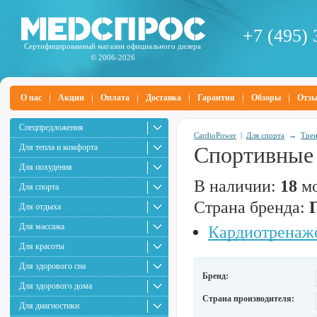
+7 (495) 
Сертифицированный магазин официального дилера
© 2006-2026
О нас
Акции
Оплата
Доставка
Гарантия
Обзоры
Отз
Спецпредложения
CardioPower
|
Для спорта
→
Тре
Для тепла и комфорта
Спортивные 
Для похудения
В наличии:
18
мо
Для спорта
Страна бренда:
Для отдыха
Для массажа
Кардиотренаж
Для красоты
Для здорового сна
Бренд:
Для здорового дома
Страна производителя:
Для диагностики