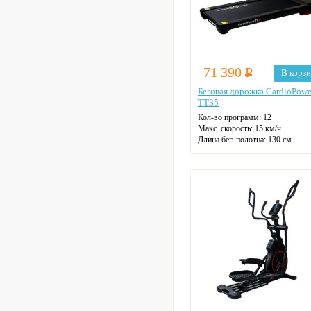
71 390
Р
В корз
Беговая дорожка CardioPowe
TT35
Кол-во программ: 12
Макс. скорость: 15 км/ч
Длина бег. полотна: 130 см
Ширина бег. полотна: 51 см
Макс. нагрузка: 130 кг
Датчики пульса
Регулировка угла наклона
Цвет: черный