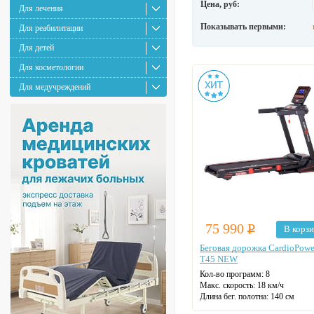
Цена, руб:
Для лечения
Показывать первыми:
Для реабилитации
Для детей
Для косметологии
Для медучреждений
75 990
Р
В корз
Беговая дорожка CardioPowe
T45 NEW
Кол-во программ: 8
Макс. скорость: 18 км/ч
Длина бег. полотна: 140 см
Ширина бег. полотна: 48 см