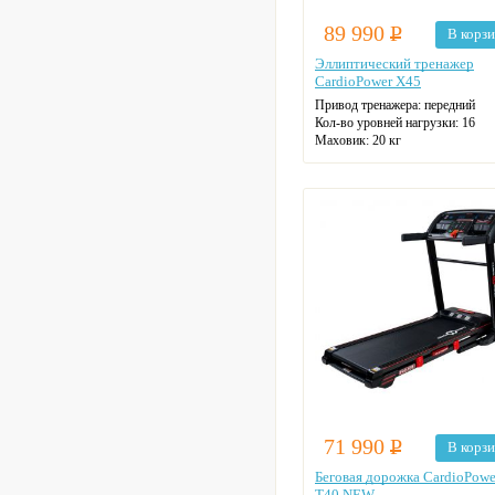
89 990
Р
В корз
Эллиптический тренажер
CardioPower X45
Привод тренажера: передний
Кол-во уровней нагрузки: 16
Маховик: 20 кг
Макс. нагрузка: 150 кг
Длина шага: 51 см
Датчики пульса
Цвет: черный
71 990
Р
В корз
Беговая дорожка CardioPowe
T40 NEW