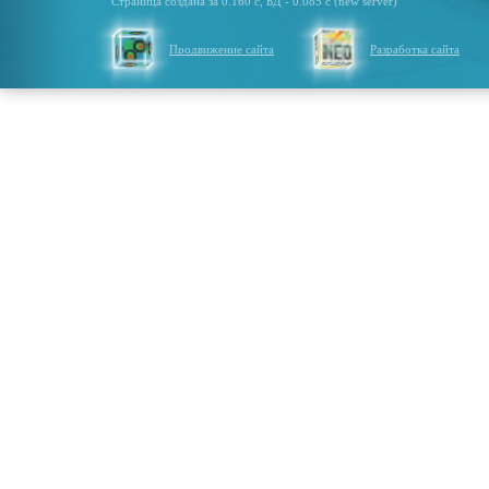
Страница создана за 0.160 с, БД - 0.085 с (new server)
Продвижение сайта
Разработка сайта