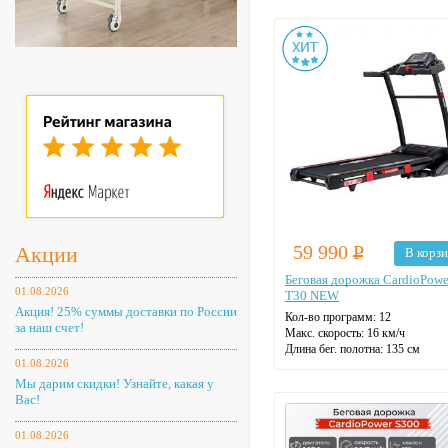
Макс. нагрузка: 150 кг
Датчики пульса
Регулировка угла наклона
Цвет: черный
59 990
Р
Акции
В корз
Беговая дорожка CardioPowe
01.08.2026
T30 NEW
Акция! 25% суммы доставки по России
Кол-во программ: 12
за наш счет!
Макс. скорость: 16 км/ч
Длина бег. полотна: 135 см
01.08.2026
Ширина бег. полотна: 45 см
Макс. нагрузка: 135 кг
Мы дарим скидки! Узнайте, какая у
Датчики пульса
Вас!
Регулировка угла наклона
Цвет: черный
01.08.2026