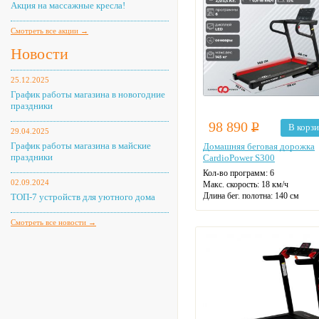
Акция на массажные кресла!
Смотреть все акции →
Новости
25.12.2025
График работы магазина в новогодние
праздники
98 890
Р
В корз
29.04.2025
График работы магазина в майские
Домашняя беговая дорожка
праздники
CardioPower S300
Кол-во программ: 6
02.09.2024
Макс. скорость: 18 км/ч
Длина бег. полотна: 140 см
ТОП-7 устройств для уютного дома
Ширина бег. полотна: 46 см
Макс. нагрузка: 145 кг
Смотреть все новости →
Датчики пульса
Регулировка угла наклона
Цвет: черный