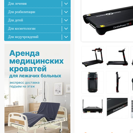
Для лечения
Для реабилитации
Для детей
Для косметологии
Для медучреждений