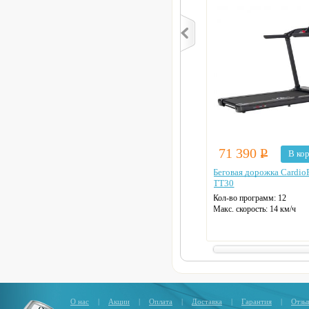
71 390
Р
В ко
Беговая дорожка Cardio
TT30
Кол-во программ: 12
Макс. скорость: 14 км/ч
Длина бег. полотна: 130 см
Ширина бег. полотна: 46 с
Макс. нагрузка: 120 кг
Датчики пульса
Регулировка угла наклона
Цвет: черный
О нас
|
Акции
|
Оплата
|
Доставка
|
Гарантия
|
Отзы