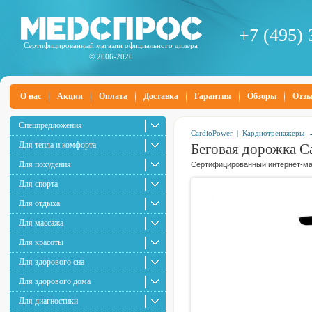
+7 (495) 
Сертифицированный магазин официального дилера
© 2006-2026
О нас
Акции
Оплата
Доставка
Гарантия
Обзоры
Отз
Спецпредложения
CardioPower
|
Кардиотренажеры
Для тепла и комфорта
Беговая дорожка C
Для похудения
Сертифицированный интернет-маг
Для спорта
Для отдыха
Для массажа
Для красоты
Для здорового сна
Для здорового дома
Для диагностики