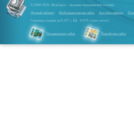
© 2006-2026. МедСпрос - продажа медицинской техники
Личный кабинет
Мобильная версия сайта
Договор-оферта
Пол
Страница создана за 0.137 с, БД - 0.070 с (new server)
Продвижение сайта
Разработка сайта