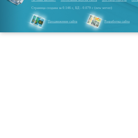
Страница создана за 0.146 с, БД - 0.079 с (new server)
Продвижение сайта
Разработка сайта