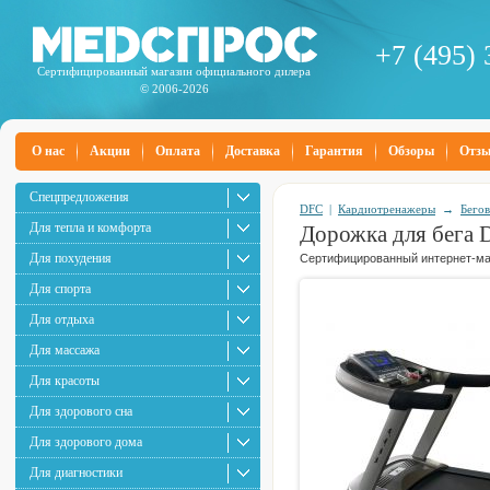
+7 (495) 
Сертифицированный магазин официального дилера
© 2006-2026
О нас
Акции
Оплата
Доставка
Гарантия
Обзоры
Отз
Спецпредложения
DFC
|
Кардиотренажеры
→
Бего
Для тепла и комфорта
Дорожка для бега
Для похудения
Сертифицированный интернет-маг
Для спорта
Для отдыха
Для массажа
Для красоты
Для здорового сна
Для здорового дома
Для диагностики