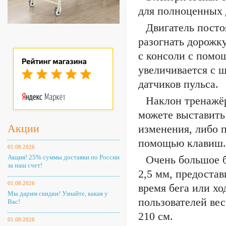
для полноценных
Двигатель пост
разогнать дорожку
с консоли с помо
увеличивается с 
датчиков пульса.
Наклон тренажёр
можете выставить
Акции
изменения, либо 
помощью клавиш.
01.08.2026
Акция! 25% суммы доставки по России
Очень большое б
за наш счет!
2,5 мм, предоста
01.08.2026
время бега или х
Мы дарим скидки! Узнайте, какая у
пользователей вес
Вас!
210 см.
01.08.2026