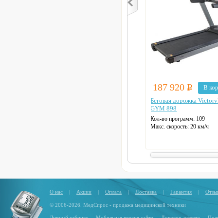
187 920
Р
В ко
Беговая дорожка Victory
GYM 898
Кол-во программ: 109
Макс. скорость: 20 км/ч
Длина бег. полотна: 161 см
Ширина бег. полотна: 60 с
Макс. нагрузка: 200 кг
Датчики пульса
Регулировка угла наклона
Цвет: черный
О нас
|
Акции
|
Оплата
|
Доставка
|
Гарантия
|
Отзы
© 2006-2026. МедСпрос - продажа медицинской техники
Личный кабинет
Мобильная версия сайта
Договор-оферта
Пол