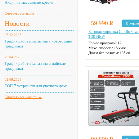
Акция на массажные кресла!
Смотреть все акции →
Новости
59 990
Р
В корз
Беговая дорожка CardioPowe
25.12.2025
T30 NEW
График работы магазина в новогодние
Кол-во программ: 12
праздники
Макс. скорость: 16 км/ч
Длина бег. полотна: 135 см
29.04.2025
Ширина бег. полотна: 45 см
Макс. нагрузка: 135 кг
График работы магазина в майские
Датчики пульса
праздники
Регулировка угла наклона
Цвет: черный
02.09.2024
ТОП-7 устройств для уютного дома
Смотреть все новости →