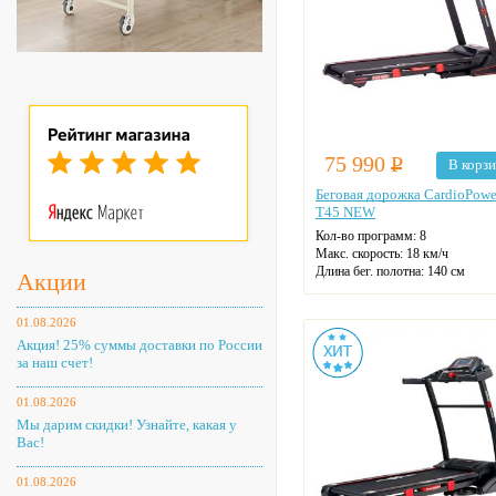
75 990
Р
В корз
Беговая дорожка CardioPowe
T45 NEW
Кол-во программ: 8
Макс. скорость: 18 км/ч
Длина бег. полотна: 140 см
Акции
Ширина бег. полотна: 48 см
Макс. нагрузка: 150 кг
01.08.2026
Датчики пульса
Регулировка угла наклона
Акция! 25% суммы доставки по России
Цвет: черный
за наш счет!
01.08.2026
Мы дарим скидки! Узнайте, какая у
Вас!
01.08.2026