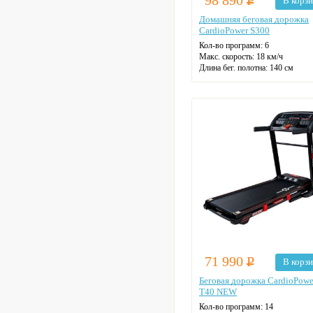
98 890
Р
В корз
Домашняя беговая дорожка
CardioPower S300
Кол-во программ: 6
Макс. скорость: 18 км/ч
Длина бег. полотна: 140 см
Ширина бег. полотна: 46 см
Макс. нагрузка: 145 кг
Датчики пульса
Регулировка угла наклона
Цвет: черный
71 990
Р
В корз
Беговая дорожка CardioPowe
T40 NEW
Кол-во программ: 14