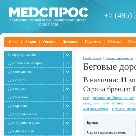
+7 (495) 
Сертифицированный магазин официального дилера
© 2006-2026
О нас
Акции
Оплата
Доставка
Гарантия
Обзоры
Отз
Спецпредложения
CardioPower
|
Кардиотренажеры
Для тепла и комфорта
Беговые дор
Для похудения
В наличии:
11
мо
Для спорта
Страна бренда:
Для отдыха
Для массажа
все
недорогие (бюджетные)
складные
компактные
бес
Для красоты
для похудения
с мультимеди
Для здорового сна
Для здорового дома
Бренд:
Для диагностики
Страна производителя: