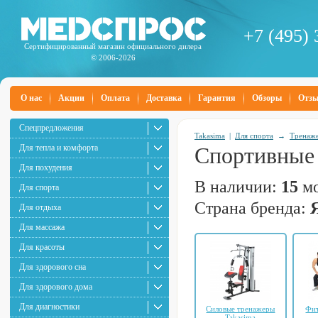
+7 (495) 
Сертифицированный магазин официального дилера
© 2006-2026
О нас
Акции
Оплата
Доставка
Гарантия
Обзоры
Отз
Спецпредложения
Takasima
|
Для спорта
→
Тренаж
Для тепла и комфорта
Спортивные 
Для похудения
В наличии:
15
мо
Для спорта
Страна бренда:
Для отдыха
Для массажа
Для красоты
Для здорового сна
Для здорового дома
Для диагностики
Силовые тренажеры
Фит
Takasima