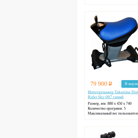
79 900
Р
В корз
Иппотренажер Takasima Sli
Rider Sky-007 синий
Размер, мм:
880 х 450 х 740
Количество программ:
5
Максимальный вес пользователя
125