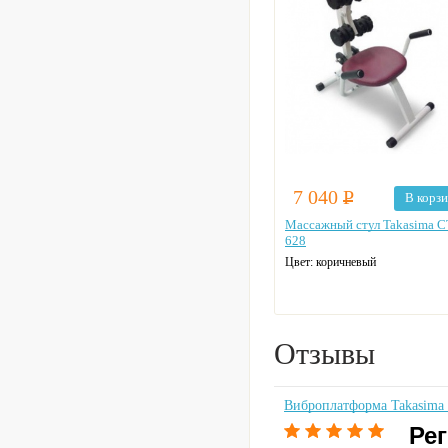
7 040
Р
В корз
Массажный стул Takasima C
628
Цвет: коричневый
Отзывы
Виброплатформа Takasima
Рег