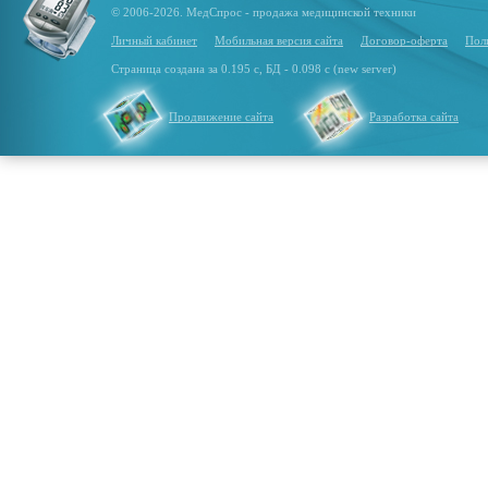
© 2006-2026. МедСпрос - продажа медицинской техники
Личный кабинет
Мобильная версия сайта
Договор-оферта
Пол
Страница создана за 0.195 с, БД - 0.098 с (new server)
Продвижение сайта
Разработка сайта