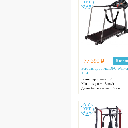
77 390
Р
В корз
Беговая дорожка DFC Walke
T-S1
Кол-во программ: 12
Макс. скорость: 8 км/ч
Длина бег. полотна: 127 см
Ширина бег. полотна: 43 см
Макс. нагрузка: 130 кг
Датчики пульса
Регулировка угла наклона
Цвет: черный