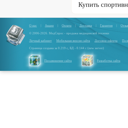
Купить спортив
О нас
|
Акции
|
Оплата
|
Доставка
|
Гарантия
|
Отзы
© 2006-2026. МедСпрос - продажа медицинской техники
Личный кабинет
Мобильная версия сайта
Договор-оферта
Пол
Страница создана за 0.219 с, БД - 0.144 с (new server)
Продвижение сайта
Разработка сайта