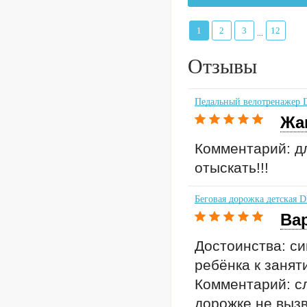
1
2
3
12
...
Отзывы
Педальный велотренажер 
Жа
Комментарий: д
отыскать!!!
Беговая дорожка детская 
Ва
Достоинства: с
ребёнка к занят
Комментарий: сл
дорожке не вызв