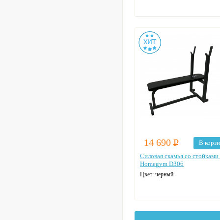
14 690
Р
В корз
Силовая скамья со стойками
Homegym D306
Цвет: черный