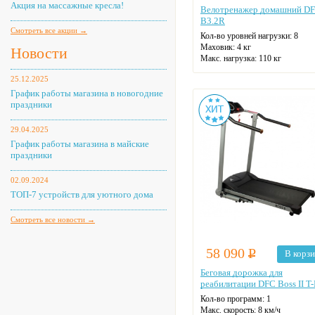
Акция на массажные кресла!
Велотренажер домашний D
B3.2R
Смотреть все акции →
Кол-во уровней нагрузки: 8
Маховик: 4 кг
Новости
Макс. нагрузка: 110 кг
Датчики пульса
25.12.2025
Цвет: серый
График работы магазина в новогодние
праздники
29.04.2025
График работы магазина в майские
праздники
02.09.2024
ТОП-7 устройств для уютного дома
Смотреть все новости →
58 090
Р
В корз
Беговая дорожка для
реабилитации DFC Boss II T
Кол-во программ: 1
Макс. скорость: 8 км/ч