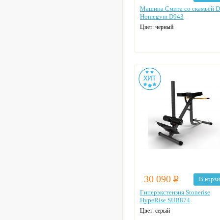
Машина Смита со скамьёй 
Homegym D943
Цвет: черный
30 090
Р
В корз
Гиперэкстензия Stonerise
HypeRise SUB874
Цвет: серый