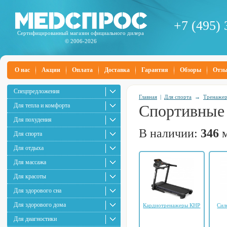
+7 (495) 
Сертифицированный магазин официального дилера
© 2006-2026
О нас
Акции
Оплата
Доставка
Гарантия
Обзоры
Отз
Спецпредложения
Главная
|
Для спорта
→
Тренаже
Для тепла и комфорта
Спортивные
Для похудения
В наличии:
346
м
Для спорта
Для отдыха
Для массажа
Для красоты
Для здорового сна
Для здорового дома
Кардиотренажеры КНР
Сил
Для диагностики