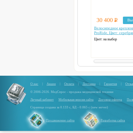
30 400
Р
Вы
Велосипедное креплен
ProRide, Цвет: серебр
Цвет: на выбор
О нас
|
Акции
|
Оплата
|
Доставка
|
Гарантия
|
Отзы
© 2006-2026. МедСпрос - продажа медицинской техники
Личный кабинет
Мобильная версия сайта
Договор-оферта
Пол
Страница создана за 0.133 с, БД - 0.065 с (new server)
Продвижение сайта
Разработка сайта