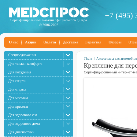
+7 (495) 
Сертифицированный магазин официального дилера
© 2006-2026
О нас
Акции
Оплата
Доставка
Гарантия
Обзоры
Отз
Спецпредложения
Thule
|
Аксессуары для автомобил
Для тепла и комфорта
Крепление для пере
Для похудения
Сертифицированный интернет-маг
Для спорта
Для отдыха
Для массажа
Для красоты
Для здорового сна
Для здорового дома
Для диагностики