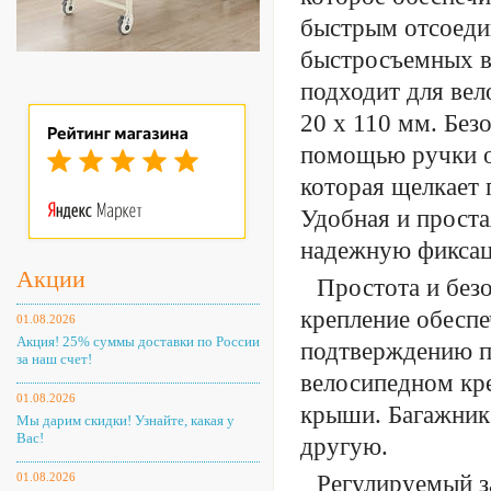
быстрым отсоеди
быстросъемных в
подходит для вел
20 x 110 мм. Без
помощью ручки о
которая щелкает
Удобная и проста
надежную фиксац
Акции
Простота и без
крепление обеспе
01.08.2026
Акция! 25% суммы доставки по России
подтверждению п
за наш счет!
велосипедном кре
01.08.2026
крыши. Багажник
Мы дарим скидки! Узнайте, какая у
Вас!
другую.
01.08.2026
Регулируемый з