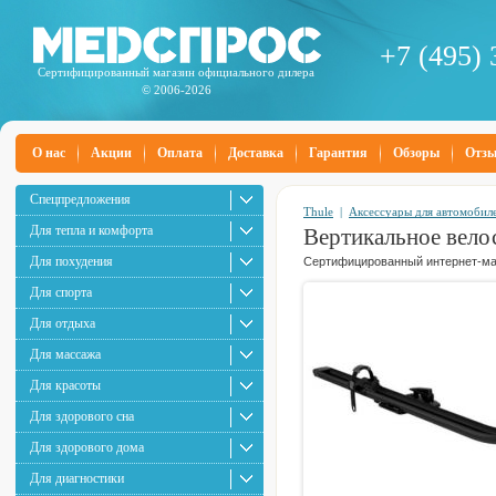
+7 (495) 
Сертифицированный магазин официального дилера
© 2006-2026
О нас
Акции
Оплата
Доставка
Гарантия
Обзоры
Отз
Спецпредложения
Thule
|
Аксессуары для автомобил
Для тепла и комфорта
Вертикальное велос
Для похудения
Сертифицированный интернет-маг
Для спорта
Для отдыха
Для массажа
Для красоты
Для здорового сна
Для здорового дома
Для диагностики