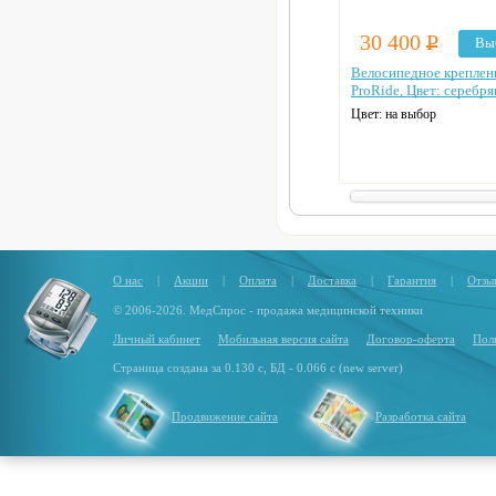
30 400
Р
Вы
Велосипедное креплен
ProRide, Цвет: серебр
Цвет: на выбор
О нас
|
Акции
|
Оплата
|
Доставка
|
Гарантия
|
Отзы
© 2006-2026. МедСпрос - продажа медицинской техники
Личный кабинет
Мобильная версия сайта
Договор-оферта
Пол
Страница создана за 0.130 с, БД - 0.066 с (new server)
Продвижение сайта
Разработка сайта