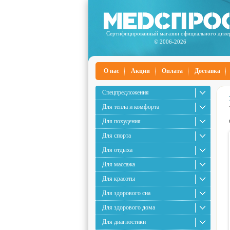
Сертифицированный магазин официального диле
© 2006-2026
О нас
Акции
Оплата
Доставка
Спецпредложения
Для тепла и комфорта
Для похудения
Для спорта
Для отдыха
Для массажа
Для красоты
Для здорового сна
Для здорового дома
Для диагностики