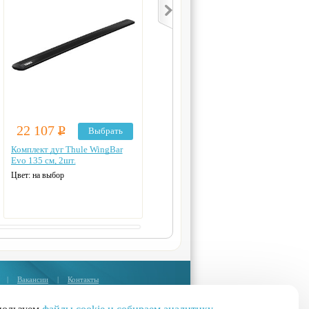
22 107
Р
22 107
Р
Выбрать
Выбрать
Комплект дуг Thule WingBar
Комплект дуг Thule WingBar
Evo 135 см, 2шт.
Evo 150 см, 2шт.
Цвет: на выбор
Цвет: на выбор
|
Вакансии
|
Контакты
Москва:
+7 (495) 374-85-67