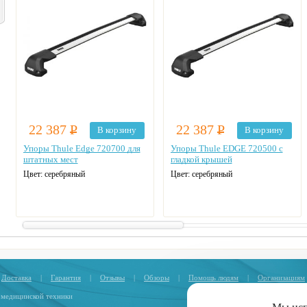
22 387
Р
22 387
Р
В корзину
В корзину
Упоры Thule Edge 720700 для
Упоры Thule EDGE 720500 с
штатных мест
гладкой крышей
Цвет: серебряный
Цвет: серебряный
Доставка
|
Гарантия
|
Отзывы
|
Обзоры
|
Помощь людям
|
Организациям
 медицинской техники