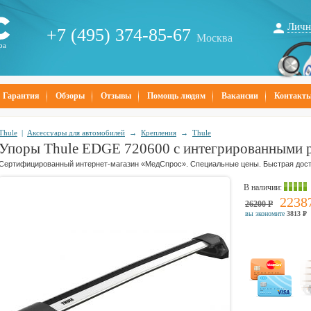
Личн
+7 (495) 374-85-67
Москва
ра
Гарантия
Обзоры
Отзывы
Помощь людям
Вакансии
Контакт
Thule
|
Аксессуары для автомобилей
→
Крепления
→
Thule
Упоры Thule EDGE 720600 с интегрированными 
Сертифицированный интернет-магазин «МедСпрос». Специальные цены. Быстрая дост
В наличии
:
2238
26200
Р
вы экономите
3813
Р