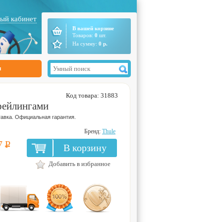
ый кабинет
В вашей корзине
Товаров:
0
шт.
На сумму:
0
р.
ы
Код товара: 31883
рейлингами
авка. Официальная гарантия.
Бренд:
Thule
7
Р
В корзину
Добавить в избранное