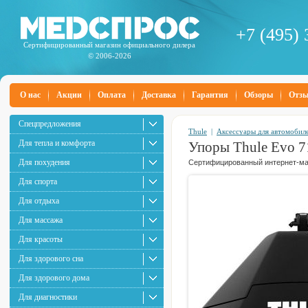
+7 (495) 
Сертифицированный магазин официального дилера
© 2006-2026
О нас
Акции
Оплата
Доставка
Гарантия
Обзоры
Отз
Спецпредложения
Thule
|
Аксессуары для автомобил
Для тепла и комфорта
Упоры Thule Evo 7
Для похудения
Сертифицированный интернет-маг
Для спорта
Для отдыха
Для массажа
Для красоты
Для здорового сна
Для здорового дома
Для диагностики