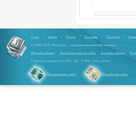
О нас
|
Акции
|
Оплата
|
Доставка
|
Гарантия
|
Отзы
© 2006-2026. МедСпрос - продажа медицинской техники
Личный кабинет
Мобильная версия сайта
Договор-оферта
Пол
Страница создана за 0.134 с, БД - 0.068 с (new server)
Продвижение сайта
Разработка сайта