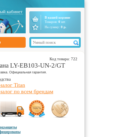
ый кабинет
В вашей корзине
Товаров:
0
шт.
На сумму:
0
р.
ы
Код товара: 722
итана LY-EB103-UN-2/GT
авка. Официальная гарантия.
одства
налог Titan
налог по всем брендам
соцзащиты
ифицированы