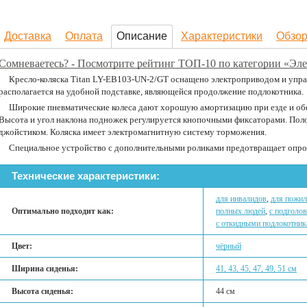
Доставка
Оплата
Описание
Характеристики
Обзо
Сомневаетесь? - Посмотрите рейтинг ТОП-10 по категории «Эле
Кресло-коляска Titan LY-EB103-UN-2/GT оснащено электроприводом и упр
располагается на удобной подставке, являющейся продолжение подлокотника.
Широкие пневматические колеса дают хорошую амортизацию при езде и о
Высота и угол наклона подножек регулируется кнопочными фиксаторами. Пол
джойстиком. Коляска имеет электромагнитную систему торможения.
Специальное устройство с дополнительными роликами предотвращает опрок
Технические характеристики:
для инвалидов
,
для пожи
Оптимально подходит как:
полных людей
,
с подголо
с откидными подлокотни
Цвет:
чёрный
Ширина сиденья:
41, 43, 45, 47, 49, 51 см
Высота сиденья:
44 см