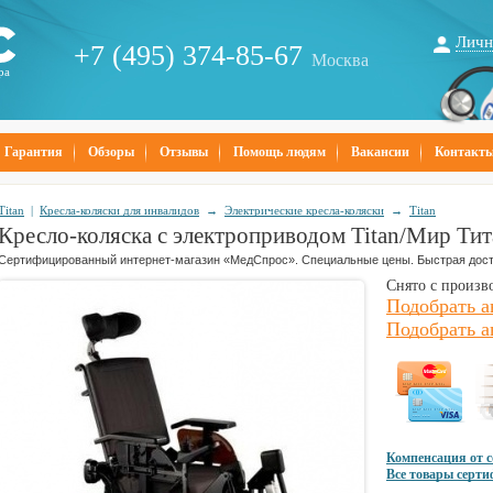
Личн
+7 (495) 374-85-67
Москва
ра
Гарантия
Обзоры
Отзывы
Помощь людям
Вакансии
Контакт
Titan
|
Кресла-коляски для инвалидов
→
Электрические кресла-коляски
→
Titan
Кресло-коляска с электроприводом Titan/Мир Т
Сертифицированный интернет-магазин «МедСпрос». Специальные цены. Быстрая дост
Снято с произв
Подобрать а
Подобрать а
Компенсация от 
Все товары серт