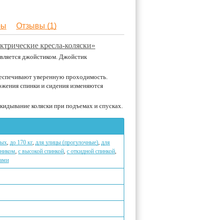
ры
Отзывы (1)
ктрические кресла-коляски»
авляется джойстиком. Джойстик
беспечивают уверенную проходимость.
ожения спинки и сидения изменяются
идывание коляски при подъемах и спусках.
лых
,
до 170 кг
,
для улицы (прогулочные)
,
для
вником
,
с высокой спинкой
,
с откидной спинкой
,
ками