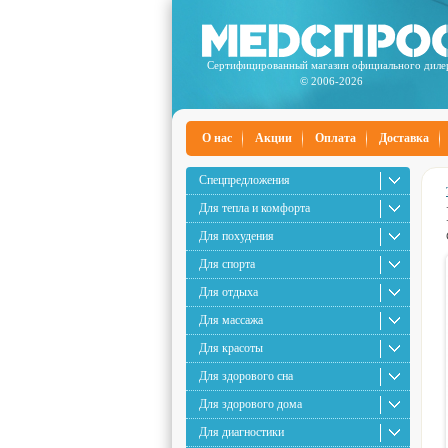
Сертифицированный магазин официального диле
© 2006-2026
О нас
Акции
Оплата
Доставка
Спецпредложения
Для тепла и комфорта
Для похудения
Для спорта
Для отдыха
Для массажа
Для красоты
Для здорового сна
Для здорового дома
Для диагностики