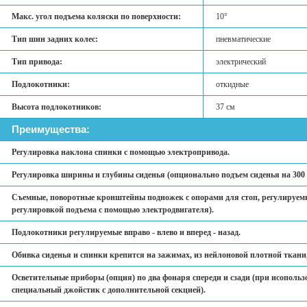
Макс. угол подъема коляски по поверхности:
10°
Тип шин задних колес:
пневматические
Тип привода:
электрический
Подлокотники:
откидные
Высота подлокотников:
37 см
Преимущества:
Регулировка наклона спинки с помощью электропривода.
Регулировка ширины и глубины сиденья (опционально подъем сиденья на 300 
Съемные, поворотные кронштейны подножек с опорами для стоп, регулируем
регулировкой подъема с помощью электродвигателя).
Подлокотники регулируемые вправо - влево и вперед - назад.
Обивка сиденья и спинки крепится на зажимах, из нейлоновой плотной ткани,
Осветительные приборы (опция) по два фонаря спереди и сзади (при исополь
специальный джойстик с дополнительной секцией).