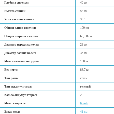
Глубина сиденья:
46 см
Высота спинки:
53 см
Угол наклона спинки:
30 °
Общая длина изделия:
109 см
Общая ширина изделия:
63, 68 см
Диаметр передних колес:
23 см
Диаметр задних колес:
36 см
Максимальная нагрузка:
160 кг
Вес нетто:
83.7 кг
Тип рамы:
сталь
Тип аккумулятора:
гелевый
Кол-во аккумуляторов:
2
Макс. скорость:
6 км/ч
Запас хода:
41 км