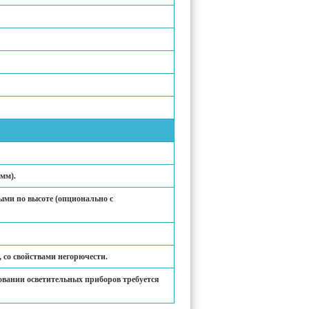
мм).
ыми по высоте (опционально с
 со свойствами негорючести.
зовании осветительных приборов требуется