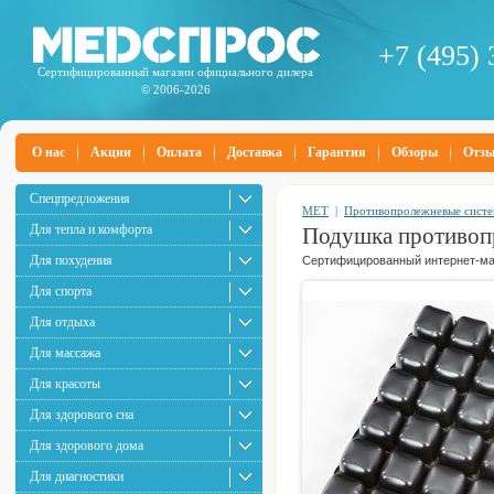
+7 (495) 
Сертифицированный магазин официального дилера
© 2006-2026
О нас
Акции
Оплата
Доставка
Гарантия
Обзоры
Отз
Спецпредложения
MET
|
Противопролежневые сист
Для тепла и комфорта
Подушка противоп
Для похудения
Сертифицированный интернет-маг
Для спорта
Для отдыха
Для массажа
Для красоты
Для здорового сна
Для здорового дома
Для диагностики