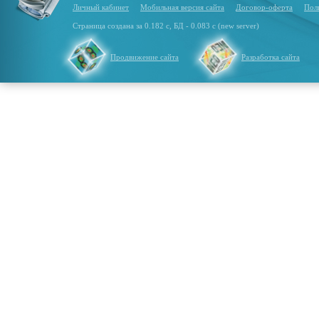
Личный кабинет
Мобильная версия сайта
Договор-оферта
Пол
Страница создана за 0.182 с, БД - 0.083 с (new server)
Продвижение сайта
Разработка сайта