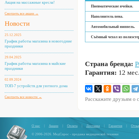
Акция на массажные кресла!
Пневматические ячейки.
Смотреть все акции →
Наполнитель пена.
Новости
Автомобильный ниппель.
25.12.2025
Съёмный чехол из полиэсте
График работы магазина в новогодние
праздники
29.04.2025
Страна бренда:
Р
График работы магазина в майские
праздники
Гарантия:
12 мес
02.09.2024
ТОП-7 устройств для уютного дома
Смотреть все новости →
Расскажите друзьям о 
О нас
|
Акции
|
Оплата
|
Доставка
|
Гарантия
|
Отзы
© 2006-2026. МедСпрос - продажа медицинской техники